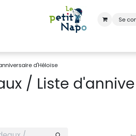
Se co
À l'école
À la maison
Dressing
'anniversaire d'Héloïse
ux / Liste d'annive