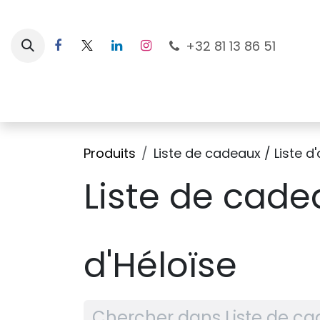
Se rendre au contenu
+32 81 13 86 51
Nouveautés
Pour les mamans
À la plage
Produits
Liste de cadeaux / Liste d
Liste de cadea
d'Héloïse