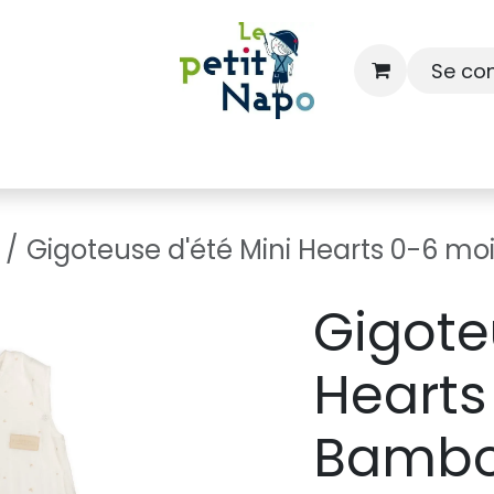
Se co
À l'école
À la maison
Dressing
Gigoteuse d'été Mini Hearts 0-6 m
Gigote
Hearts
Bamb