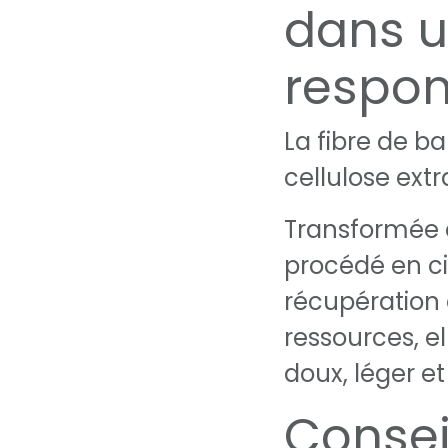
dans 
respo
La fibre de b
cellulose ext
Transformée 
procédé en ci
récupération e
ressources, ell
doux, léger e
Consei