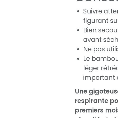
Suivre atte
figurant su
Bien secou
avant séc
Ne pas util
Le bambou 
léger rétr
important 
Une gigoteuse
respirante p
premiers moi