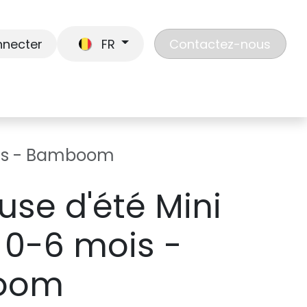
nnecter
FR
Contactez-nous
En route
Jouer
Liste de cadeaux
Nos
ois - Bamboom
use d'été Mini
 0-6 mois -
oom