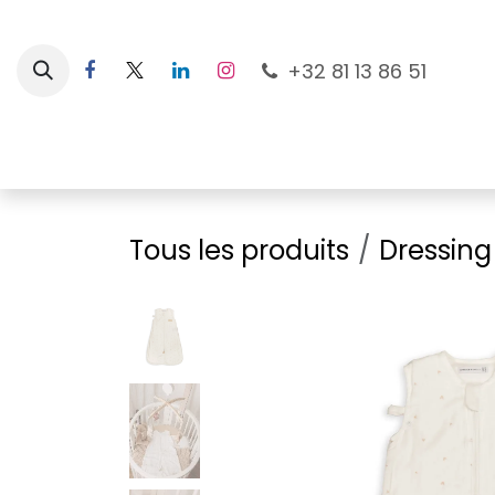
Se rendre au contenu
+32 81 13 86 51
Nouveautés
Pour les mamans
À la plage
Tous les produits
Dressing