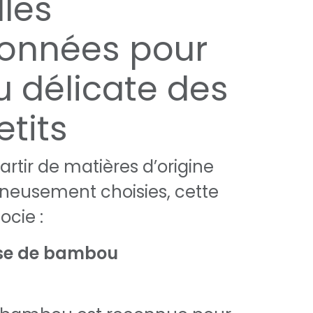
lles
ionnées pour
u délicate des
etits
artir de matières d’origine
gneusement choisies, cette
ocie :
ose de bambou