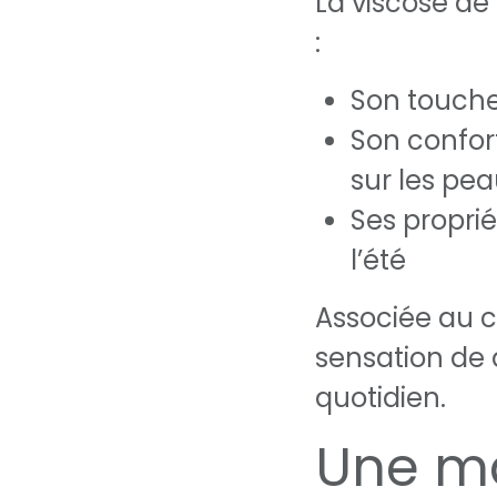
La viscose d
:
Son touche
Son confor
sur les pea
Ses proprié
l’été
Associée au c
sensation de
quotidien.
Une ma