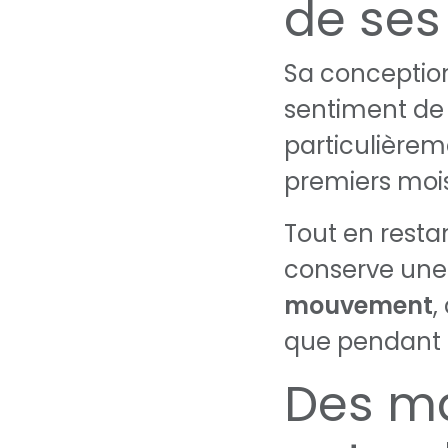
de se
Sa conceptio
sentiment de 
particulièrem
premiers mois
Tout en restan
conserve un
mouvement
,
que pendant s
Des ma