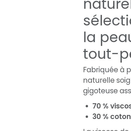
nature
sélect
la pea
tout-p
Fabriquée à p
naturelle soi
gigoteuse ass
70 % visc
30 % coton