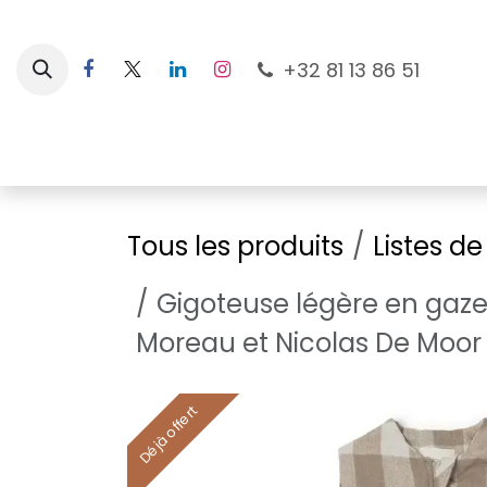
Se rendre au contenu
+32 81 13 86 51
Nouveautés
Pour les mamans
À la plage
Tous les produits
Listes d
Gigoteuse légère en gaze
Moreau et Nicolas De Moor
Déjà offert