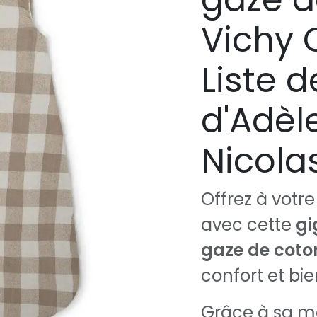
Vichy 
Liste 
d'Adèl
Nicola
Offrez à vot
avec cette
gi
gaze de coto
confort et bi
Grâce à sa m