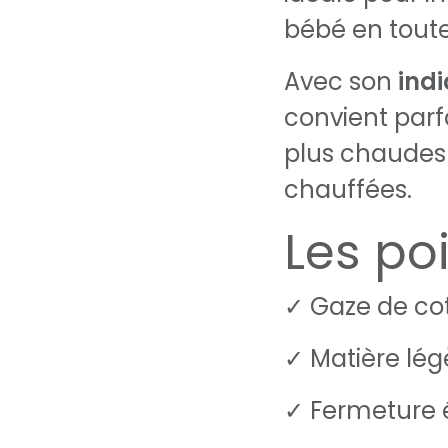
bébé en toute
Avec son
indi
convient par
plus chaudes
chauffées.
Les poi
✓ Gaze de cot
✓ Matière lég
✓ Fermeture é