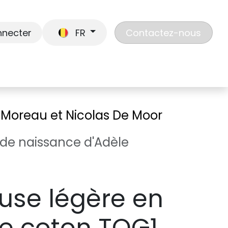
nnecter
FR
Contactez-nous
En route
Jouer
Liste de cadeaux
Nos
e Moreau et Nicolas De Moor
 de naissance d'Adèle
use légère en
e coton TOG1