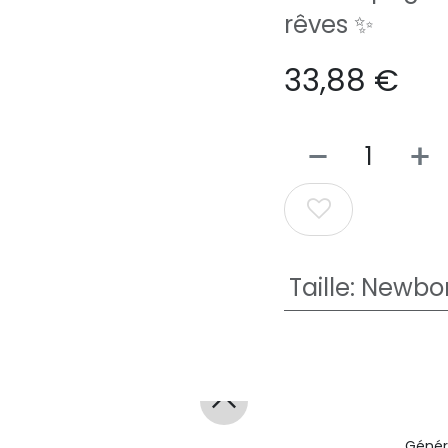
rêves ✨
33,88
€
Taille
:
Newbor
Génér