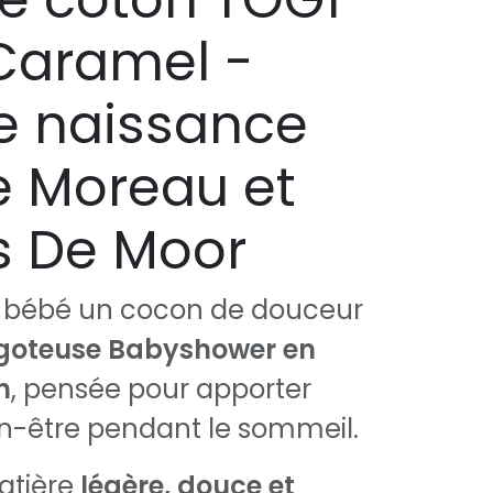
Caramel -
de naissance
e Moreau et
s De Moor
re bébé un cocon de douceur
goteuse Babyshower en
n
, pensée pour apporter
en-être pendant le sommeil.
atière
légère, douce et