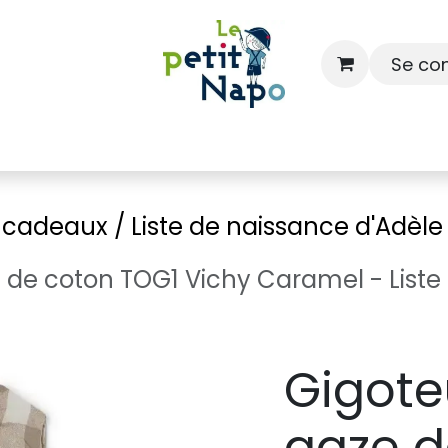
Se co
À l'école
À la maison
Dressing
e cadeaux / Liste de naissance d'Adèl
 de coton TOG1 Vichy Caramel - Liste
Gigote
gaze d