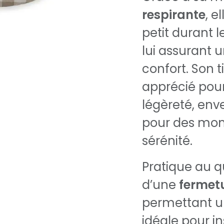
respirante
, 
petit durant l
lui assurant 
confort. Son 
apprécié pour
légèreté, en
pour des mom
sérénité.
Pratique au qu
d’une
fermetu
permettant un
idéale pour i