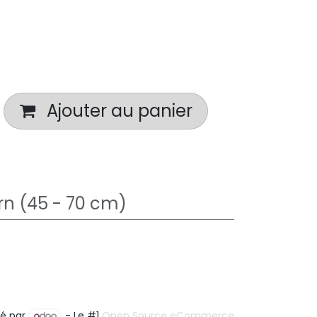
Ajouter au panier
n (45 - 70 cm)
é par
- Le #1
Open Source eCommerce