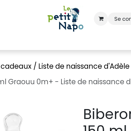
Se co
À l'école
À la maison
Dressing
e cadeaux / Liste de naissance d'Adèl
 ml Graouu 0m+ - Liste de naissance d
Bibero
150 m