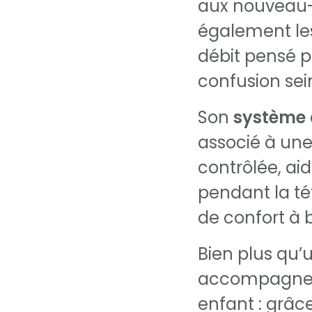
aux nouveau
également les
débit pensé po
confusion sei
Son
système 
associé à une
contrôlée, aid
pendant la té
de confort à 
Bien plus qu’
accompagne l
enfant : grâc