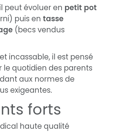
il peut évoluer en
petit pot
rni) puis en
tasse
age
(becs vendus
.
et incassable, il est pensé
r le quotidien des parents
ndant aux normes de
lus exigeantes.
nts forts
dical haute qualité