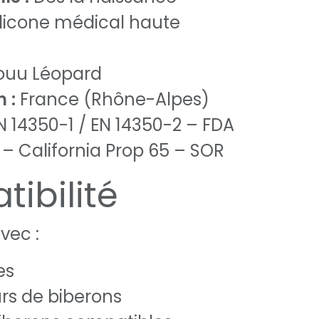
licone médical haute
uu Léopard
 :
France (Rhône-Alpes)
 14350-1 / EN 14350-2 – FDA
 – California Prop 65 – SOR
ibilité
vec :
es
rs de biberons