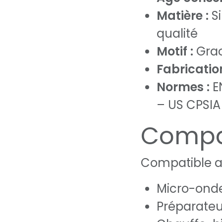
Matière :
Si
qualité
Motif :
Grao
Fabrication
Normes :
EN
– US CPSIA
Compat
Compatible a
Micro-ond
Préparateu