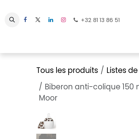
Se rendre au contenu
+32 81 13 86 51
Nouveautés
Pour les mamans
À la plage
Tous les produits
Listes d
Biberon anti-colique 150
Moor