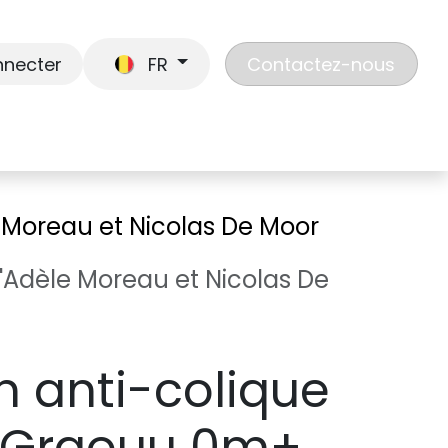
nnecter
FR
Contactez-nous
En route
Jouer
Liste de cadeaux
Nos
e Moreau et Nicolas De Moor
'Adèle Moreau et Nicolas De
n anti-colique
l Graouu 0m+