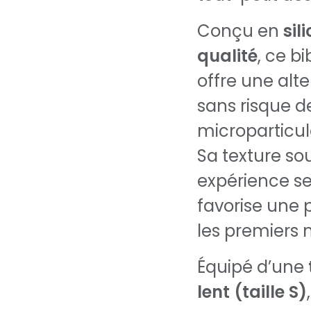
Conçu en
sil
qualité
, ce b
offre une alte
sans risque d
microparticule
Sa texture so
expérience se
favorise une 
les premiers 
Équipé d’une
lent (taille S)