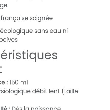
age
 française soignée
écologique sans eau ni
ocives
éristiques
t
e :
150 ml
iologique débit lent (taille
lé :
Dès la naissance