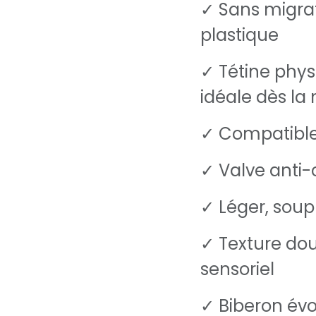
✓ Sans migrat
plastique
✓ Tétine physi
idéale dès la
✓ Compatible 
✓ Valve anti
✓ Léger, soup
✓ Texture douc
sensoriel
✓ Biberon évol