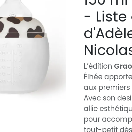
- List
d'Adèl
Nicola
L’édition
Grao
Élhée apport
aux premiers
Avec son desi
allie esthétiq
pour accompa
tout-petit dès