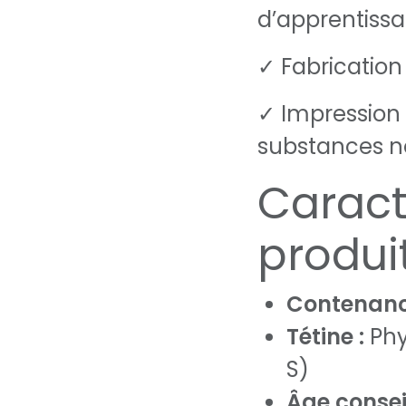
d’apprentiss
✓ Fabrication
✓ Impression 
substances n
Caract
produi
Contenanc
Tétine :
Phys
S)
Âge conseil