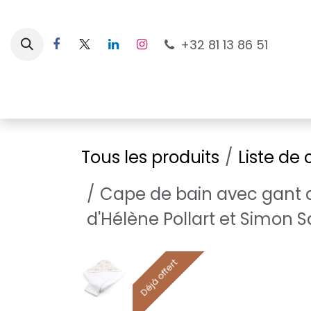
Se rendre au contenu
+32 81 13 86 51
Nouveautés
Pour les mamans
À la plage
Tous les produits
Liste de
Cape de bain avec gant d
d'Hélène Pollart et Simon S
Déjà offert
Déjà offert