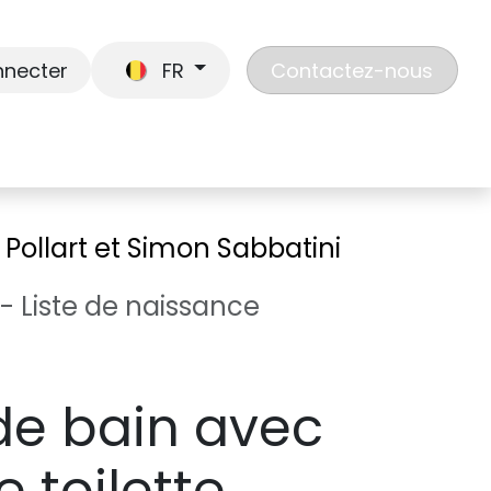
nnecter
FR
Contactez-nous
En route
Jouer
Liste de cadeaux
Nos
 Pollart et Simon Sabbatini
- Liste de naissance
e bain avec
 toilette