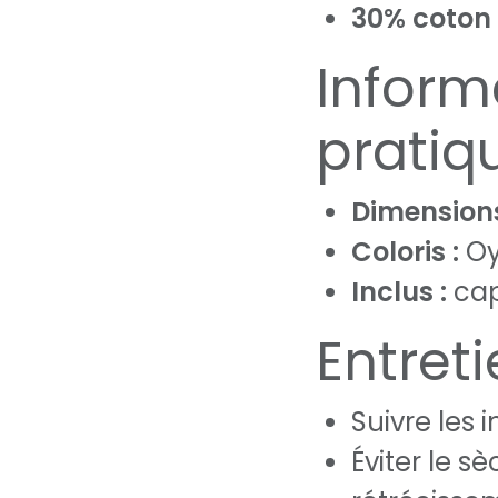
30% coton 
Inform
pratiq
Dimensions
Coloris :
Oy
Inclus :
cap
Entret
Suivre les 
Éviter le s