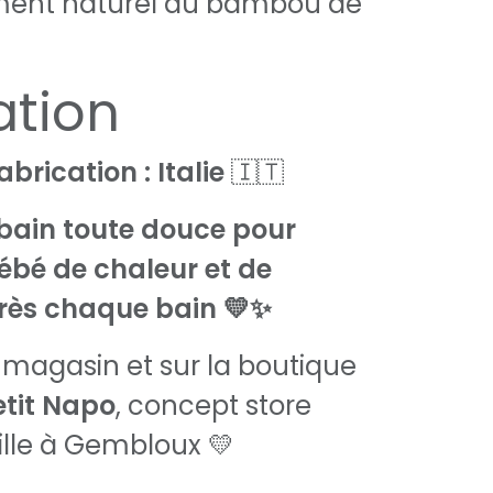
ment naturel du bambou de
ation
abrication : Italie
🇮🇹
bain toute douce pour
ébé de chaleur et de
rès chaque bain 💛✨
 magasin et sur la boutique
etit Napo
, concept store
lle à Gembloux 💛