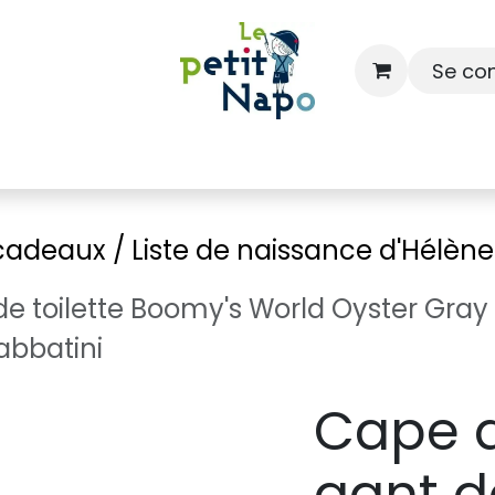
Se co
À l'école
À la maison
Dressing
 cadeaux / Liste de naissance d'Hélène
e toilette Boomy's World Oyster Gray 
abbatini
Cape d
gant de