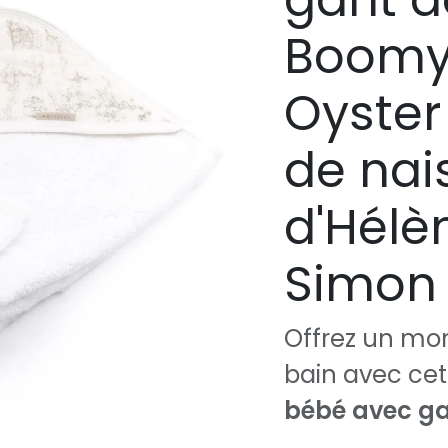
Boomy
Oyster 
de nai
d'Hélèn
Simon 
Offrez un mo
bain avec ce
bébé avec ga