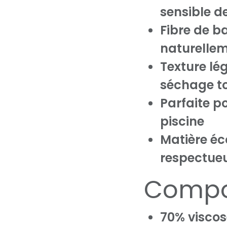
sensible 
Fibre de b
naturellem
Texture lé
séchage t
Parfaite po
piscine
Matière éc
respectueu
Compo
70% visco