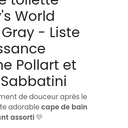
's World
Gray - Liste
ssance
e Pollart et
Sabbatini
ment de douceur après le
tte adorable
cape de bain
nt assorti
💛