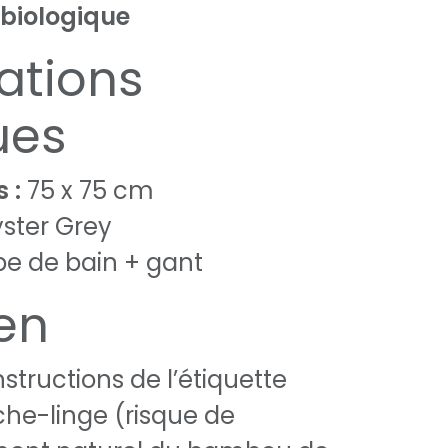
biologique
ations
ues
 :
75 x 75 cm
ster Grey
e de bain + gant
ien
instructions de l’étiquette
èche-linge (risque de