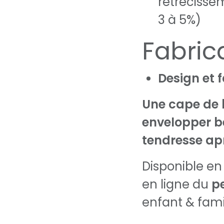
rétrécisse
3 à 5%)
Fabric
Design et f
Une cape de 
envelopper b
tendresse ap
Disponible en
en ligne du
p
enfant & fami