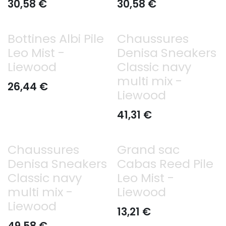
30,58
€
30,58
€
Bottines Albi Pile
Chaussures
Leo Mist -
Denisa Sneakers
Liewood
Classic navy
multi mix -
26,44
€
Liewood
41,31
€
Chaussures
Grand sac
Denisa Sneakers
Cabas Reed Pile
Classic navy
Leo Mist -
multi mix -
Liewood
Liewood
13,21
€