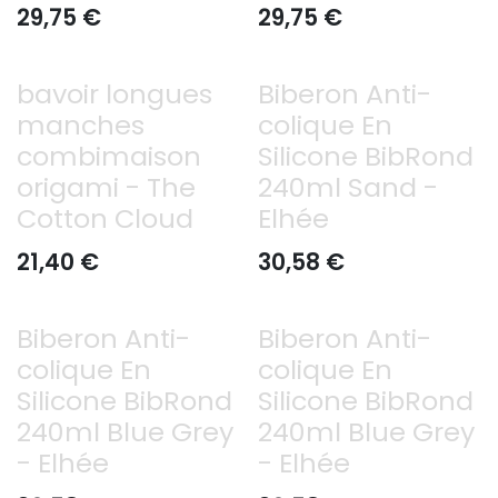
29,75
€
29,75
€
bavoir longues
Biberon Anti-
manches
colique En
combimaison
Silicone BibRond
origami - The
240ml Sand -
Cotton Cloud
Elhée
21,40
€
30,58
€
Biberon Anti-
Biberon Anti-
colique En
colique En
Silicone BibRond
Silicone BibRond
240ml Blue Grey
240ml Blue Grey
- Elhée
- Elhée