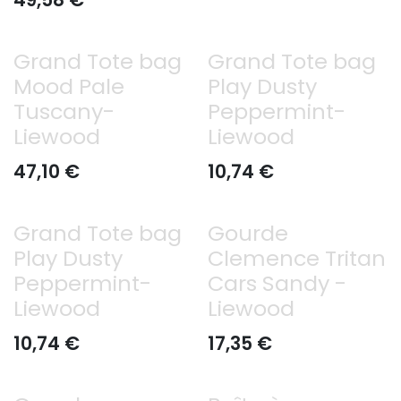
49,58
€
Grand Tote bag
Grand Tote bag
Mood Pale
Play Dusty
Tuscany-
Peppermint-
Liewood
Liewood
47,10
€
10,74
€
Grand Tote bag
Gourde
Play Dusty
Clemence Tritan
Peppermint-
Cars Sandy -
Liewood
Liewood
10,74
€
17,35
€