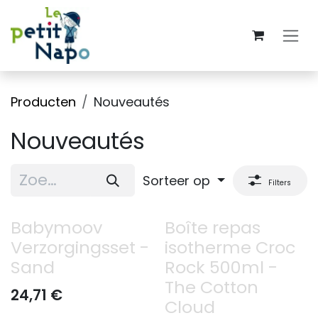
Overslaan naar inhoud
Producten
Nouveautés
Nouveautés
Sorteer op
Filters
Babymoov
Boîte repas
Verzorgingsset -
isotherme Croc
Sand
Rock 500ml -
The Cotton
24,71
€
Cloud