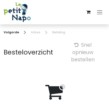
Overslaan naar inhoud
Volgorde
Adres
Betaling
Snel
Besteloverzicht
opnieuw
bestellen