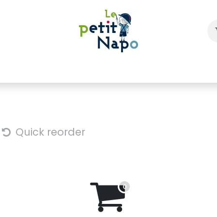
À l'école
À la maison
Dressing
Quick reorder