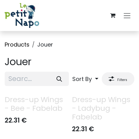
Skip to Content
Products
Jouer
Jouer
Sort By
Filters
Dress-up Wings
Dress-up Wings
- Bee - Fabelab
- Ladybug -
Fabelab
22.31
€
22.31
€