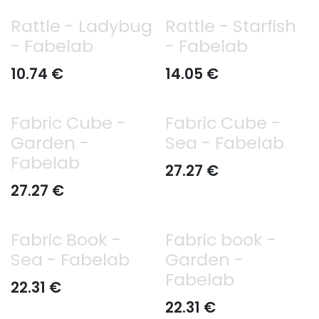
Rattle - Ladybug
Rattle - Starfish
- Fabelab
- Fabelab
10.74
€
14.05
€
Fabric Cube -
Fabric Cube -
Garden -
Sea - Fabelab
Fabelab
27.27
€
27.27
€
Fabric Book -
Fabric book -
Sea - Fabelab
Garden -
Fabelab
22.31
€
22.31
€