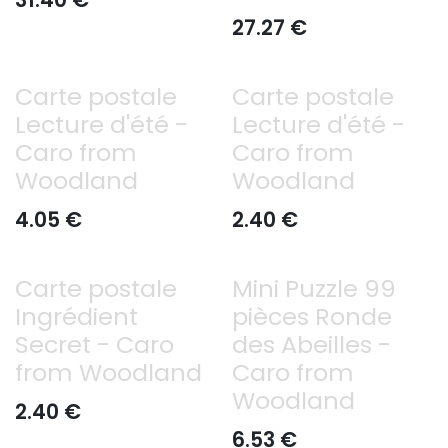
31.40
€
27.27
€
Carte postale
Carte postale
Lecture d'été -
Lecture d'été -
Caro from
Caro from
Woodland
Woodland
4.05
€
2.40
€
Carte postale
Mini Puzzle 99
Ingrédient
pièces Ronde
Secret - Caro
des Abeilles -
from Woodland
Caro from
Woodland
2.40
€
6.53
€