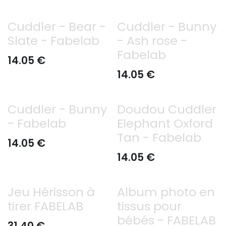
Cuddler - Bear -
Cuddler - Bunny
Slate - Fabelab
- Ash rose -
Fabelab
14.05
€
14.05
€
Cuddler - Bunny
Doudou Cuddler
- Fabelab
Elephant Oxford
Tan - Fabelab
14.05
€
14.05
€
Jeu Hérisson à
Album photo en
tirer FABELAB
tissus pour
bébés - FABELAB