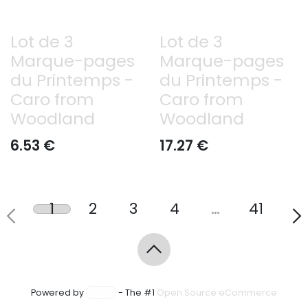
Lot de 3
Lot de 3
Marque-pages
Marque-pages
du Printemps -
du Printemps -
Caro from
Caro from
Woodland
Woodland
6.53
€
17.27
€
1
2
3
4
…
41
Powered by
- The #1
Open Source eCommerce