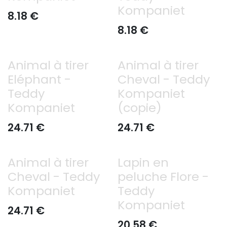
Kompaniet
8.18
€
8.18
€
Animal à tirer
Animal à tirer
Eléphant -
Cheval - Teddy
Teddy
Kompaniet
Kompaniet
(copie)
24.71
€
24.71
€
Animal à tirer
Lapin en
Cheval - Teddy
peluche Flore -
Kompaniet
Teddy
Kompaniet
24.71
€
20.58
€