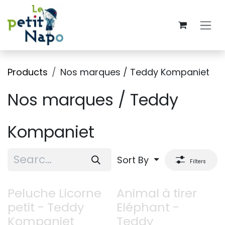
Skip to Content
Products
Nos marques / Teddy Kompaniet
Nos marques / Teddy
Kompaniet
Sort By
Filters
Peluche Licorne
Animal à tirer
petit - Teddy
Eléphant -
Kompaniet
Teddy