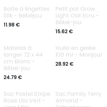
Boîte à lingettes
Petit pot Grow
Silk - Bébéjou
Light Oat Ecru -
Bébé-jou
11.98
€
15.62
€
Matelas à
Huile en gelée
langer 72 x 44
100 ml - Monjour
cm Blanc -
28.92
€
Bébé-jou
24.79
€
Sac Pastel Stripe
Sac Family Terry
Rose Lila Vert -
Almond -