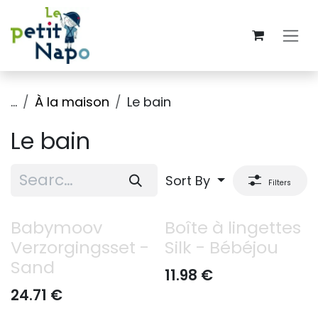
Skip to Content
...
À la maison
Le bain
Le bain
Sort By
Filters
Babymoov
Boîte à lingettes
Verzorgingsset -
Silk - Bébéjou
Sand
11.98
€
24.71
€