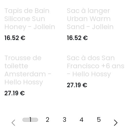
Tapis de Bain
Sac à langer
Silicone Sun
Urban Warm
Honey - Jollein
Sand - Jollein
16.52
€
16.52
€
Trousse de
Sac à dos San
toilette
Francisco +6 ans
Amsterdam -
- Hello Hossy
Hello Hossy
27.19
€
27.19
€
1
2
3
4
5