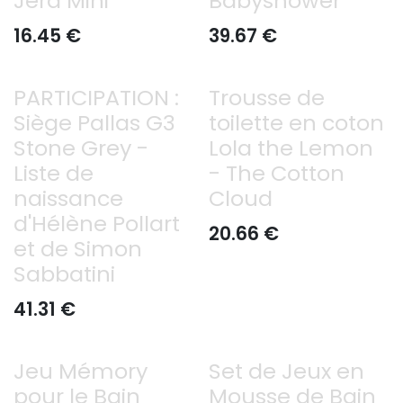
Jera Mini
Babyshower
16.45
€
39.67
€
PARTICIPATION :
Trousse de
Siège Pallas G3
toilette en coton
Stone Grey -
Lola the Lemon
Liste de
- The Cotton
naissance
Cloud
d'Hélène Pollart
20.66
€
et de Simon
Sabbatini
41.31
€
Jeu Mémory
Set de Jeux en
pour le Bain
Mousse de Bain