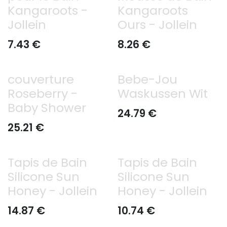
Kangaroots -
Kangaroots
Jollein
Ours - Jollein
7.43
€
8.26
€
couverture
Bebe-Jou
Roseberry -
Waskussen Wit
Baby Shower
24.79
€
25.21
€
Tapis de Bain
Tapis de Bain
Silicone Sun
Silicone Sun
Honey - Jollein
Honey - Jollein
14.87
€
10.74
€