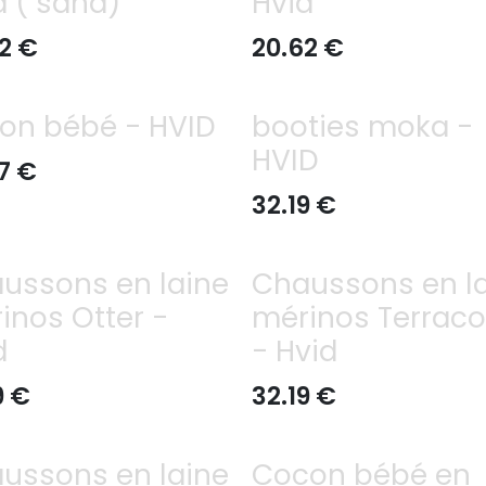
d ( sand)
Hvid
2
€
20.62
€
on bébé - HVID
booties moka -
HVID
7
€
32.19
€
ussons en laine
Chaussons en l
inos Otter -
mérinos Terraco
d
- Hvid
9
€
32.19
€
ussons en laine
Cocon bébé en