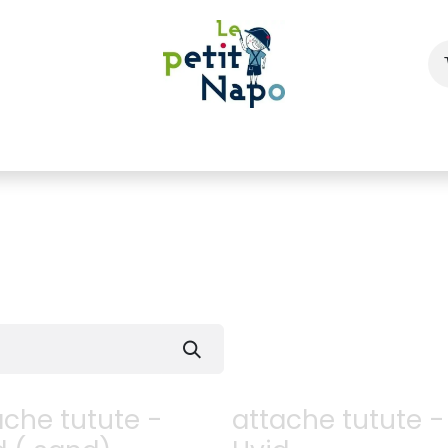
À l'école
À la maison
Dressing
ache tutute -
attache tutute -