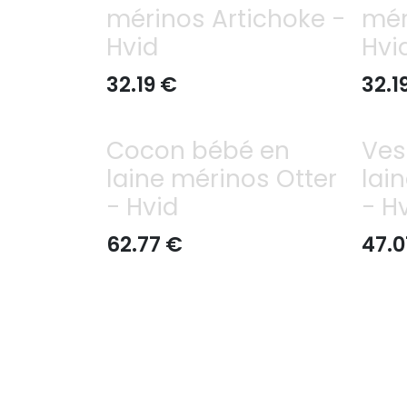
mérinos Artichoke -
mér
Hvid
Hvi
32.19
€
32.1
Cocon bébé en
Ves
laine mérinos Otter
lai
- Hvid
- H
62.77
€
47.0