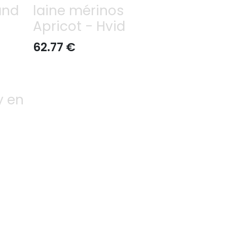
and
laine mérinos
Apricot - Hvid
62.77
€
y en