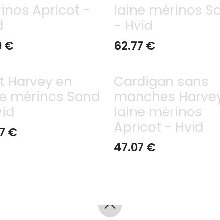
inos Apricot -
laine mérinos S
d
- Hvid
9
€
62.77
€
t Harvey en
Cardigan sans
ne mérinos Sand
manches Harve
vid
laine mérinos
Apricot - Hvid
7
€
47.07
€