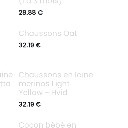
(1 à 3 mois)
28.88
€
Chaussons Oat
32.19
€
aine
Chaussons en laine
tta
mérinos Light
Yellow - Hvid
32.19
€
Cocon bébé en