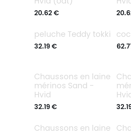
Hvid (oat)
Hvi
20.62
€
20.6
peluche Teddy tokki
coc
32.19
€
62.7
Chaussons en laine
Cha
mérinos Sand -
mér
Hvid
Hvi
32.19
€
32.1
Chaussons en laine
Cha