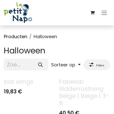
Overslaan naar inhoud
Producten
Halloween
Halloween
Sorteer op
Filters
bat wings
Fabelab
Ridderrustning
19,83
€
Beige | Beige | 3-
6
40,50
€