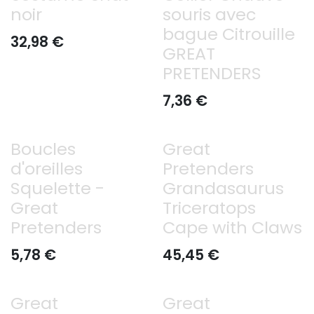
noir
souris avec
bague Citrouille
32,98
€
GREAT
PRETENDERS
7,36
€
Boucles
Great
d'oreilles
Pretenders
Squelette -
Grandasaurus
Great
Triceratops
Pretenders
Cape with Claws
5,78
€
45,45
€
Great
Great