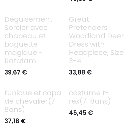
Déguisement
Great
Sorcier avec
Pretenders
chapeau et
Woodland Deer
baguette
Dress with
magique -
Headpiece, Size
Ratatam
3-4
39,67
€
33,88
€
tunique et capa
costume t-
de chevalier(7-
rex(7-8ans)
8ans)
45,45
€
37,18
€