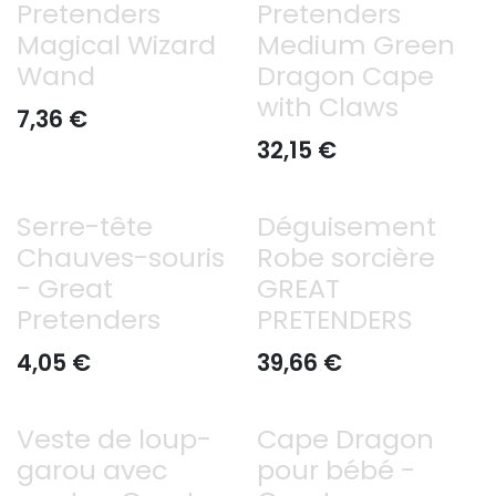
Pretenders
Pretenders
Magical Wizard
Medium Green
Wand
Dragon Cape
with Claws
7,36
€
32,15
€
Serre-tête
Déguisement
Chauves-souris
Robe sorcière
- Great
GREAT
Pretenders
PRETENDERS
4,05
€
39,66
€
Veste de loup-
Cape Dragon
garou avec
pour bébé -