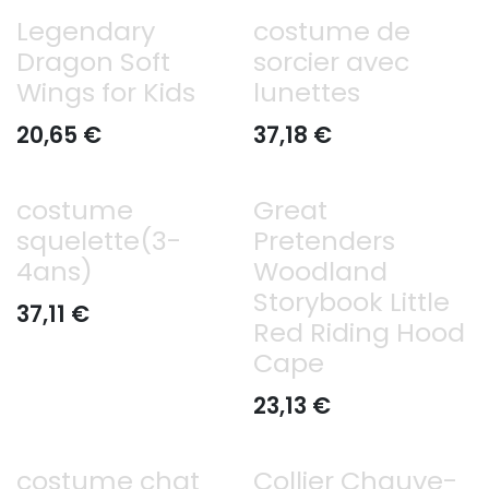
Legendary
costume de
Dragon Soft
sorcier avec
Wings for Kids
lunettes
20,65
€
37,18
€
costume
Great
squelette(3-
Pretenders
4ans)
Woodland
Storybook Little
37,11
€
Red Riding Hood
Cape
23,13
€
costume chat
Collier Chauve-