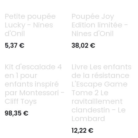
Petite poupée
Poupée Joy
Lucky - Nines
Edition limitée -
d'Onil
Nines d'Onil
5,37
€
38,02
€
Kit d'escalade 4
Livre Les enfants
en 1 pour
de la résistance
enfants inspiré
L'Escape Game
par Montessori -
Tome 2 Le
Cliff Toys
ravitaillement
clandestin - Le
98,35
€
Lombard
12,22
€