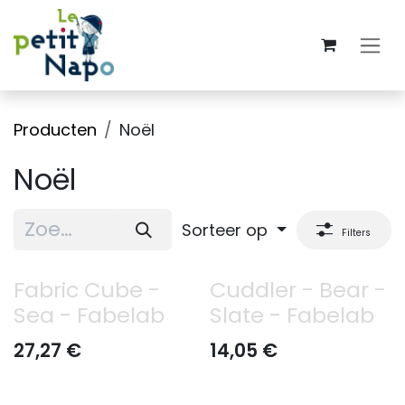
Overslaan naar inhoud
Producten
Noël
Noël
Sorteer op
Filters
Fabric Cube -
Cuddler - Bear -
Sea - Fabelab
Slate - Fabelab
27,27
€
14,05
€