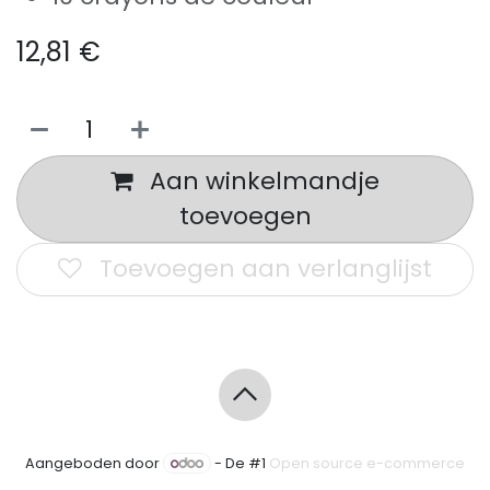
12,81
€
Aan winkelmandje
toevoegen
Toevoegen aan verlanglijst
Aangeboden door
- De #1
Open source e-commerce