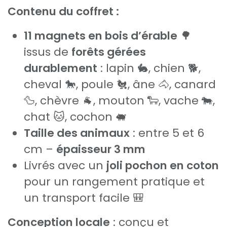
Contenu du coffret :
11 magnets en bois d’érable
🌳
issus de
forêts gérées
durablement
: lapin 🐇, chien 🐕,
cheval 🐎, poule 🐔, âne 🐴, canard
🦆, chèvre 🐐, mouton 🐑, vache 🐄,
chat 🐱, cochon 🐖
Taille des animaux
: entre 5 et 6
cm –
épaisseur 3 mm
Livrés avec un
joli pochon en coton
pour un rangement pratique et
un transport facile 🎒
Conception locale
: conçu et