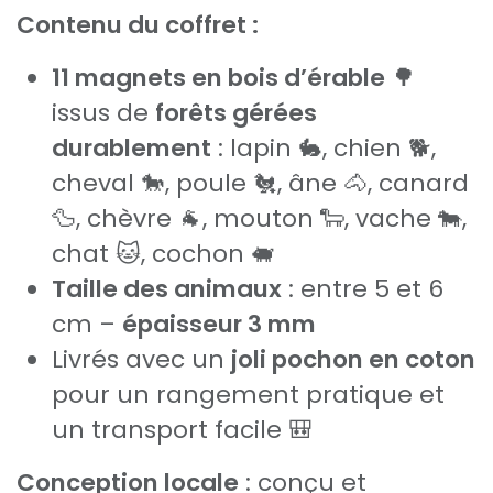
Contenu du coffret :
11 magnets en bois d’érable
🌳
issus de
forêts gérées
durablement
: lapin 🐇, chien 🐕,
cheval 🐎, poule 🐔, âne 🐴, canard
🦆, chèvre 🐐, mouton 🐑, vache 🐄,
chat 🐱, cochon 🐖
Taille des animaux
: entre 5 et 6
cm –
épaisseur 3 mm
Livrés avec un
joli pochon en coton
pour un rangement pratique et
un transport facile 🎒
Conception locale
: conçu et