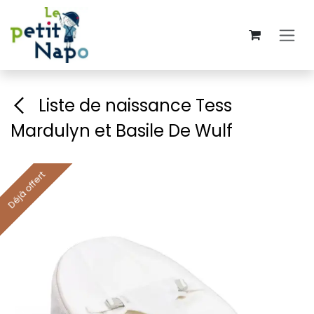
Se rendre au contenu
Liste de naissance Tess
Mardulyn et Basile De Wulf
Déjà offert
Déjà offert