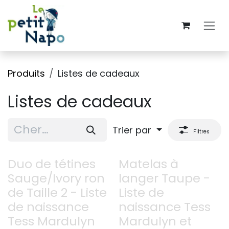
Se rendre au contenu
Produits
Listes de cadeaux
Listes de cadeaux
Trier par
Filtres
Duo de tétines
Matelas à
Sauge/Ivory ron
langer Taupe -
de Taille 2 - Liste
Liste de
de naissance
naissance Tess
Tess Mardulyn
Mardulyn et