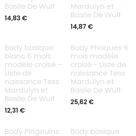
Basile De Wulf
Mardulyn et
Basile De Wulf
14,83
€
14,87
€
Body basique
Body Phoques 6
blanc 6 mois
mois modèle
modèle croisé -
croisé - Liste de
Liste de
naissance Tess
naissance Tess
Mardulyn et
Mardulyn et
Basile De Wulf
Basile De Wulf
25,62
€
12,31
€
Body Pingouins
Body basique
Déjà offert