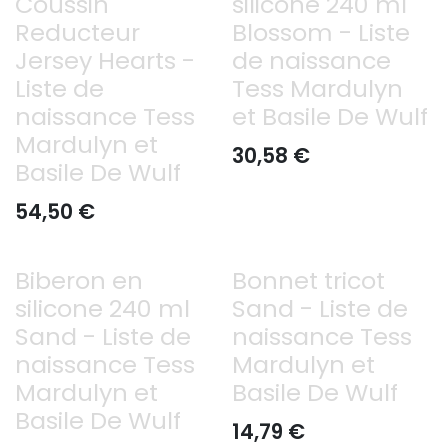
Coussin
silicone 240 ml
Reducteur
Blossom - Liste
Jersey Hearts -
de naissance
Liste de
Tess Mardulyn
naissance Tess
et Basile De Wulf
Mardulyn et
30,58
€
Basile De Wulf
54,50
€
Biberon en
Bonnet tricot
Déjà offert
Déjà offert
silicone 240 ml
Sand - Liste de
Sand - Liste de
naissance Tess
naissance Tess
Mardulyn et
Mardulyn et
Basile De Wulf
Basile De Wulf
14,79
€