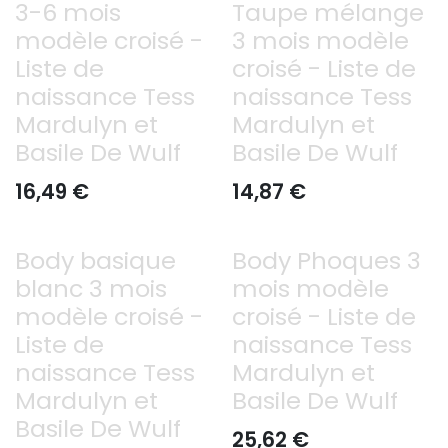
3-6 mois
Taupe mélange
modèle croisé -
3 mois modèle
Liste de
croisé - Liste de
naissance Tess
naissance Tess
Mardulyn et
Mardulyn et
Basile De Wulf
Basile De Wulf
16,49
€
14,87
€
Body basique
Body Phoques 3
Déjà offert
blanc 3 mois
mois modèle
modèle croisé -
croisé - Liste de
Liste de
naissance Tess
naissance Tess
Mardulyn et
Mardulyn et
Basile De Wulf
Basile De Wulf
25,62
€