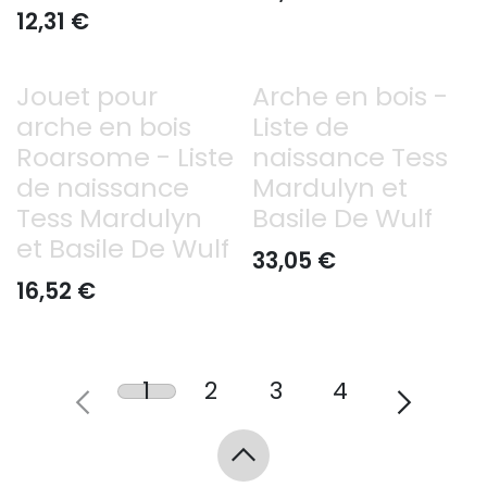
12,31
€
Jouet pour
Arche en bois -
arche en bois
Liste de
Roarsome - Liste
naissance Tess
de naissance
Mardulyn et
Tess Mardulyn
Basile De Wulf
et Basile De Wulf
33,05
€
16,52
€
1
2
3
4