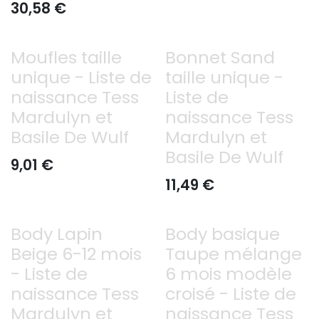
30,58
€
Moufles taille
Bonnet Sand
Déjà offert
unique - Liste de
taille unique -
naissance Tess
Liste de
Mardulyn et
naissance Tess
Basile De Wulf
Mardulyn et
Basile De Wulf
9,01
€
11,49
€
Body Lapin
Body basique
Déjà offert
Déjà 1/3 offert !
Beige 6-12 mois
Taupe mélange
- Liste de
6 mois modèle
naissance Tess
croisé - Liste de
Mardulyn et
naissance Tess