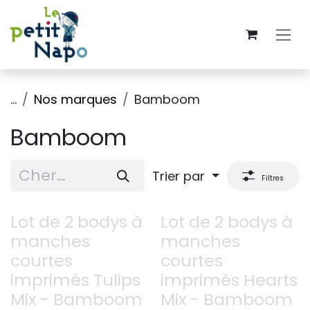
Se rendre au contenu
...
Nos marques
Bamboom
Bamboom
Trier par
Filtres
Lot de 2 bodys à
Lot de 2 bodys à
manches
manches
courtes
courtes
imprimés Tulips
imprimés Hearts
Mix - Bamboom
Mix - Bamboom