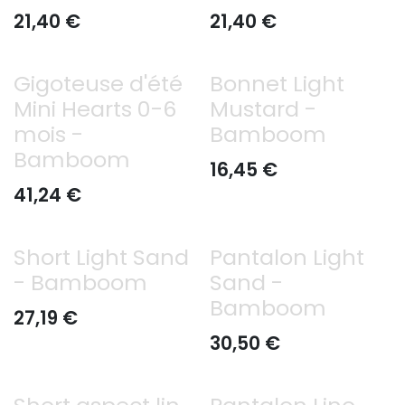
21,40
€
21,40
€
Gigoteuse d'été
Bonnet Light
Mini Hearts 0-6
Mustard -
mois -
Bamboom
Bamboom
16,45
€
41,24
€
Short Light Sand
Pantalon Light
- Bamboom
Sand -
Bamboom
27,19
€
30,50
€