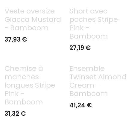
Veste oversize
Short avec
Giacca Mustard
poches Stripe
- Bamboom
Pink -
Bamboom
37,93
€
27,19
€
Chemise à
Ensemble
manches
Twinset Almond
longues Stripe
Cream -
Pink -
Bamboom
Bamboom
41,24
€
31,32
€