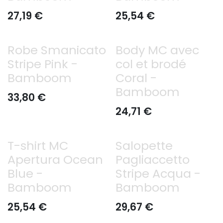
27,19
€
25,54
€
Robe Smanicato
Body MC avec
Stripe Pink -
col et brodé
Bamboom
Coral -
Bamboom
33,80
€
24,71
€
T-shirt MC
Salopette
Apertura Ocean
Pagliaccetto
Blue -
Stripe Acqua -
Bamboom
Bamboom
25,54
€
29,67
€