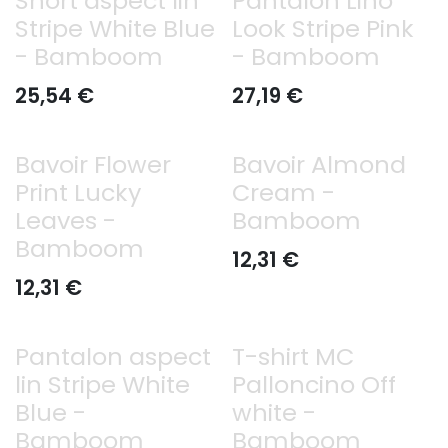
Short aspect lin
Pantalon Lino
Stripe White Blue
Look Stripe Pink
- Bamboom
- Bamboom
25,54
€
27,19
€
Bavoir Flower
Bavoir Almond
Print Lucky
Cream -
Leaves -
Bamboom
Bamboom
12,31
€
12,31
€
Pantalon aspect
T-shirt MC
lin Stripe White
Palloncino Off
Blue -
white -
Bamboom
Bamboom