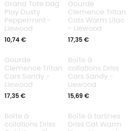
Grand Tote bag
Gourde
Play Dusty
Clemence Tritan
Peppermint -
Cats Warm Lilac
Liewood
- Liewood
10,74
€
17,35
€
Gourde
Boîte à
Clemence Tritan
collations Driss
Cars Sandy -
Cars Sandy -
Liewood
Liewood
17,35
€
15,69
€
Boîte à
Boîte à tartines
collations Driss
Driss Cat Warm