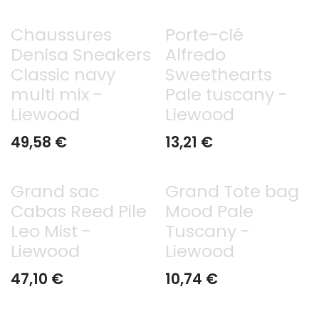
Chaussures
Porte-clé
Denisa Sneakers
Alfredo
Classic navy
Sweethearts
multi mix -
Pale tuscany -
Liewood
Liewood
49,58
€
13,21
€
Grand sac
Grand Tote bag
Cabas Reed Pile
Mood Pale
Leo Mist -
Tuscany -
Liewood
Liewood
47,10
€
10,74
€