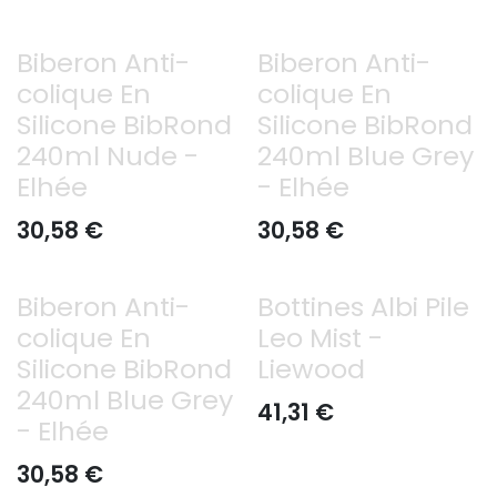
Biberon Anti-
Biberon Anti-
colique En
colique En
Silicone BibRond
Silicone BibRond
240ml Nude -
240ml Blue Grey
Elhée
- Elhée
30,58
€
30,58
€
Biberon Anti-
Bottines Albi Pile
colique En
Leo Mist -
Silicone BibRond
Liewood
240ml Blue Grey
41,31
€
- Elhée
30,58
€