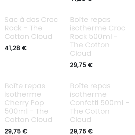
Sac à dos Croc
Boîte repas
Rock - The
isotherme Croc
Cotton Cloud
Rock 500ml -
The Cotton
41,28
€
Cloud
29,75
€
Boîte repas
Boîte repas
isotherme
isotherme
Cherry Pop
Confetti 500ml -
500ml - The
The Cotton
Cotton Cloud
Cloud
29,75
€
29,75
€