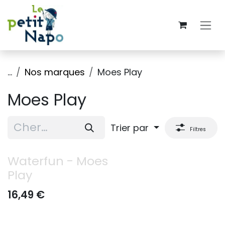
Se rendre au contenu
...
Nos marques
Moes Play
Moes Play
Trier par
Filtres
Waterfun - Moes
Play
16,49
€