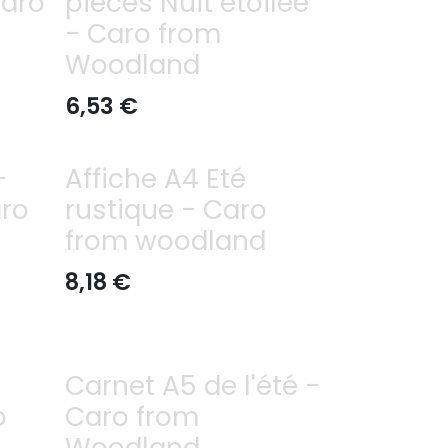
Caro
pièces Nuit étoilée
- Caro from
Woodland
6,53
€
-
Affiche A4 Eté
aro
rustique - Caro
from woodland
8,18
€
Carnet A5 de l'été -
o
Caro from
Woodland