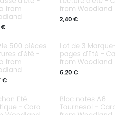
rasse d'été -
Lecture d'été - 
o from
from Woodland
odland
2,40
€
€
zle 500 pièces
Lot de 3 Marque
tures d'été -
pages d'Eté - C
o from
from Woodland
odland
6,20
€
7
€
chon Eté
Bloc notes A6
tique - Caro
Tournesol - Car
m Woodland
from Woodland