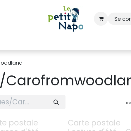
Se co
À l'école
À la maison
Dressing
oodland
/Carofromwoodla
Tri
te postale
Carte postale