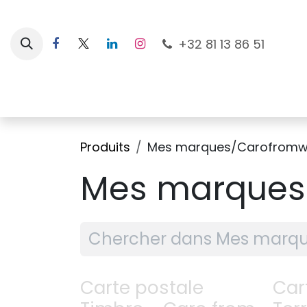
Se rendre au contenu
+32 81 13 86 51
Nouveautés
Pour les mamans
À la plage
Produits
Mes marques/Carofromw
Mes marques
Carte postale
Car