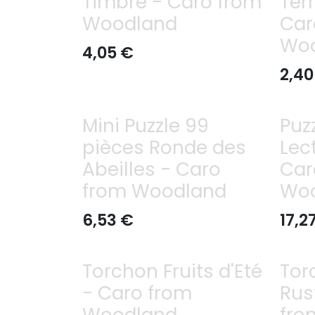
Timbre - Caro from
Ter
Woodland
Car
Wo
4,05
€
2,40
Mini Puzzle 99
Puz
pièces Ronde des
Lec
Abeilles - Caro
Car
from Woodland
Wo
6,53
€
17,2
Torchon Fruits d'Eté
Tor
- Caro from
Rus
Woodland
fro