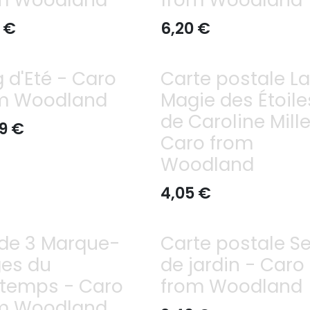
€
6,20
€
 d'Eté - Caro
Carte postale La
m Woodland
Magie des Étoile
de Caroline Mille
9
€
Caro from
Woodland
4,05
€
 de 3 Marque-
Carte postale Se
es du
de jardin - Caro
ntemps - Caro
from Woodland
m Woodland