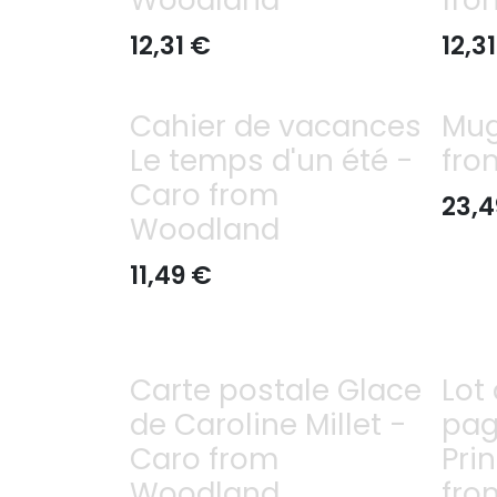
12,31
€
12,31
Cahier de vacances
Mug
Le temps d'un été -
fro
Caro from
23,4
Woodland
11,49
€
Carte postale Glace
Lot
de Caroline Millet -
pag
Caro from
Pri
Woodland
fro