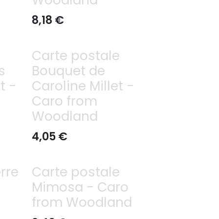
8,18
€
Carte postale
s
Bouquet de
t -
Caroline Millet -
Caro from
Woodland
4,05
€
rre
Carte postale
Mimosa - Caro
from Woodland