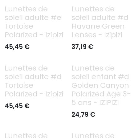
Lunettes de
Lunettes de
soleil adulte #e
soleil adulte #d
Tortoise
Havane Green
Polarized - Izipizi
Lenses - Izipizi
45,45
€
37,19
€
Lunettes de
Lunettes de
soleil adulte #d
soleil enfant #d
Tortoise
Golden Canyon
Polarized - Izipizi
Polarized Age 3-
5 ans - IZIPIZI
45,45
€
24,79
€
Lunettes de
Lunettes de