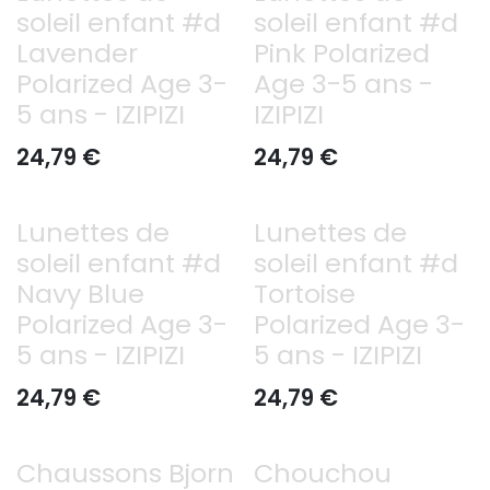
soleil enfant #d
soleil enfant #d
Lavender
Pink Polarized
Polarized Age 3-
Age 3-5 ans -
5 ans - IZIPIZI
IZIPIZI
24,79
€
24,79
€
Lunettes de
Lunettes de
soleil enfant #d
soleil enfant #d
Navy Blue
Tortoise
Polarized Age 3-
Polarized Age 3-
5 ans - IZIPIZI
5 ans - IZIPIZI
24,79
€
24,79
€
Chaussons Bjorn
Chouchou