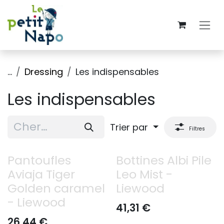
Se rendre au contenu
...
Dressing
Les indispensables
Les indispensables
Trier par
Filtres
Pantoufles
Bottines Albi Pile
Aviaja Tiger
Leo Mist -
Golden caramel
Liewood
- Liewood
41,31
€
26,44
€