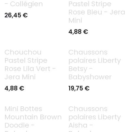
- Collégien
Pastel Stripe
Rose Bleu - Jera
26,45
€
Mini
4,88
€
Chouchou
Chaussons
Pastel Stripe
polaires Liberty
Rose Lila Vert -
Betsy -
Jera Mini
Babyshower
4,88
€
19,75
€
Mini Bottes
Chaussons
Mountain Brown
polaires Liberty
Doodle -
Aisha -