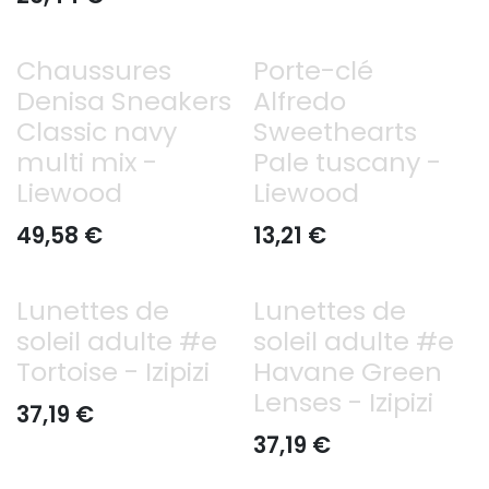
Chaussures
Porte-clé
Denisa Sneakers
Alfredo
Classic navy
Sweethearts
multi mix -
Pale tuscany -
Liewood
Liewood
49,58
€
13,21
€
Lunettes de
Lunettes de
soleil adulte #e
soleil adulte #e
Tortoise - Izipizi
Havane Green
Lenses - Izipizi
37,19
€
37,19
€