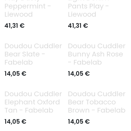
Peppermint -
Pants Play -
Liewood
Liewood
41,31
€
41,31
€
Doudou Cuddler
Doudou Cuddler
Bear Slate -
Bunny Ash Rose
Fabelab
- Fabelab
14,05
€
14,05
€
Doudou Cuddler
Doudou Cuddler
Elephant Oxford
Bear Tobacco
Tan - Fabelab
Brown - Fabelab
14,05
€
14,05
€