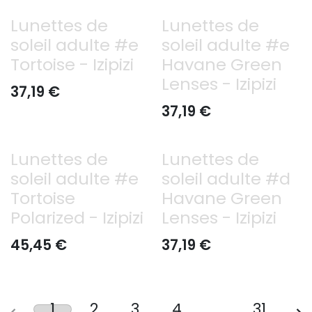
Lunettes de
Lunettes de
soleil adulte #e
soleil adulte #e
Tortoise - Izipizi
Havane Green
Lenses - Izipizi
37,19
€
37,19
€
Lunettes de
Lunettes de
soleil adulte #e
soleil adulte #d
Tortoise
Havane Green
Polarized - Izipizi
Lenses - Izipizi
45,45
€
37,19
€
1
2
3
4
…
31