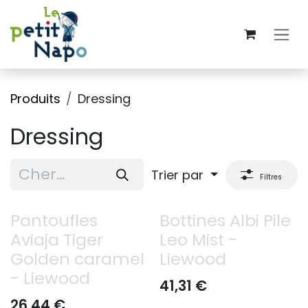
Se rendre au contenu
Produits
Dressing
Dressing
Trier par
Filtres
Pantoufles
Bottines Albi Pile
Aviaja Tiger
Leo Mist -
Golden caramel
Liewood
- Liewood
41,31
€
26,44
€