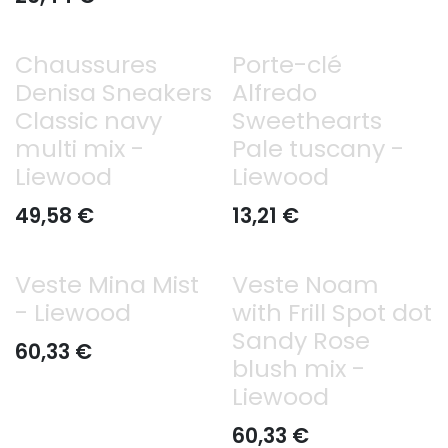
Chaussures
Porte-clé
Denisa Sneakers
Alfredo
Classic navy
Sweethearts
multi mix -
Pale tuscany -
Liewood
Liewood
49,58
€
13,21
€
Veste Mina Mist
Veste Noam
- Liewood
with Frill Spot dot
Sandy Rose
60,33
€
blush mix -
Liewood
60,33
€