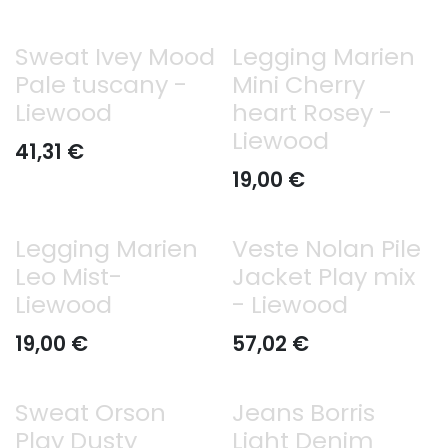
Sweat Ivey Mood
Legging Marien
Pale tuscany -
Mini Cherry
Liewood
heart Rosey -
Liewood
41,31
€
19,00
€
Legging Marien
Veste Nolan Pile
Leo Mist-
Jacket Play mix
Liewood
- Liewood
19,00
€
57,02
€
Sweat Orson
Jeans Borris
Play Dusty
Light Denim