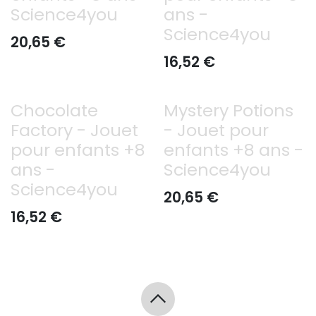
Science4you
ans -
Science4you
20,65
€
16,52
€
Chocolate
Mystery Potions
Factory - Jouet
- Jouet pour
pour enfants +8
enfants +8 ans -
ans -
Science4you
Science4you
20,65
€
16,52
€