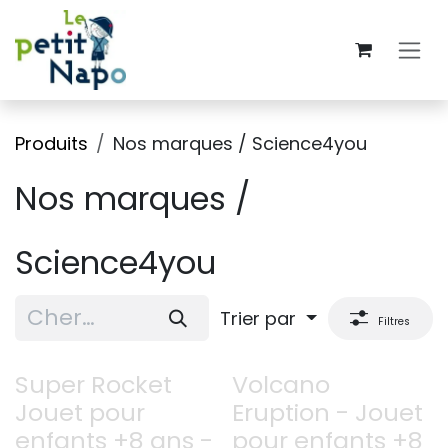
Se rendre au contenu
Produits
Nos marques / Science4you
Nos marques /
Science4you
Trier par
Filtres
Super Rocket
Volcano
Jouet pour
Eruption - Jouet
enfants +8 ans -
pour enfants +8