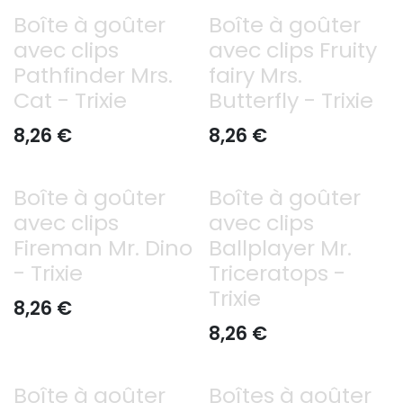
Boîte à goûter
Boîte à goûter
avec clips
avec clips Fruity
Pathfinder Mrs.
fairy Mrs.
Cat - Trixie
Butterfly - Trixie
8,26
€
8,26
€
Boîte à goûter
Boîte à goûter
avec clips
avec clips
Fireman Mr. Dino
Ballplayer Mr.
- Trixie
Triceratops -
Trixie
8,26
€
8,26
€
Boîte à goûter
Boîtes à goûter