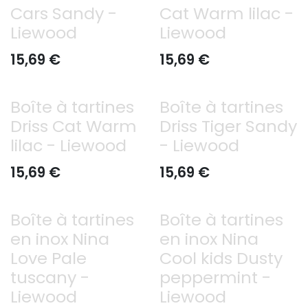
Cars Sandy -
Cat Warm lilac -
Liewood
Liewood
15,69
€
15,69
€
Boîte à tartines
Boîte à tartines
Driss Cat Warm
Driss Tiger Sandy
lilac - Liewood
- Liewood
15,69
€
15,69
€
Boîte à tartines
Boîte à tartines
en inox Nina
en inox Nina
Love Pale
Cool kids Dusty
tuscany -
peppermint -
Liewood
Liewood