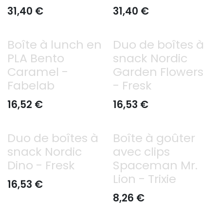
31,40
€
31,40
€
Boîte à lunch en
Duo de boîtes à
PLA Bento
snack Nordic
Caramel -
Garden Flowers
Fabelab
- Fresk
16,52
€
16,53
€
Duo de boîtes à
Boîte à goûter
snack Nordic
avec clips
Dino - Fresk
Spaceman Mr.
Lion - Trixie
16,53
€
8,26
€