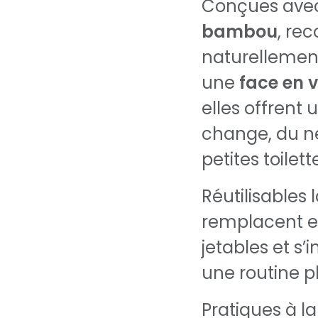
Conçues ave
bambou
, re
naturellement
une
face en 
elles offrent 
change, du n
petites toilet
Réutilisables 
remplacent ef
jetables et s
une routine p
Pratiques à 