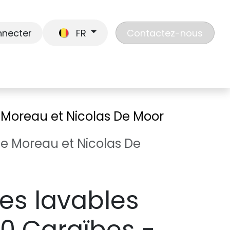
nnecter
FR
Contactez-nous
En route
Jouer
Liste de cadeaux
Nos
e Moreau et Nicolas De Moor
èle Moreau et Nicolas De
tes lavables
10 Caraïbes -