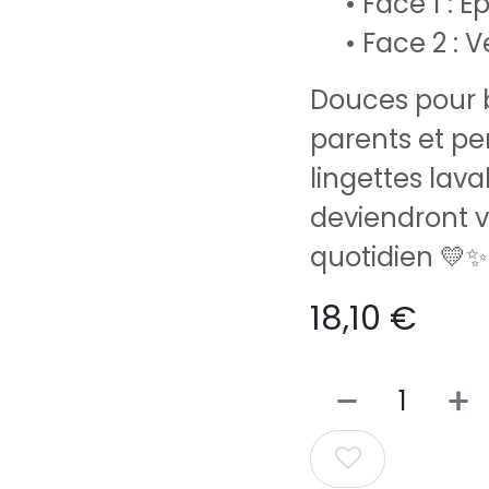
• Face 1 :
• Face 2 : 
Douces pour b
parents et pe
lingettes lav
deviendront v
quotidien 💛✨
18,10
€