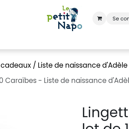
Se co
À l'école
À la maison
Dressing
e cadeaux / Liste de naissance d'Adèl
 10 Caraïbes - Liste de naissance d'Ad
Linget
lot de 