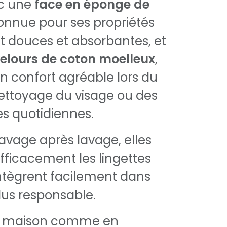
c une
face en éponge de
connue pour ses propriétés
 douces et absorbantes, et
velours de coton moelleux
,
un confort agréable lors du
ettoyage du visage ou des
tes quotidiennes.
lavage après lavage, elles
ficacement les lingettes
’intègrent facilement dans
lus responsable.
la maison comme en