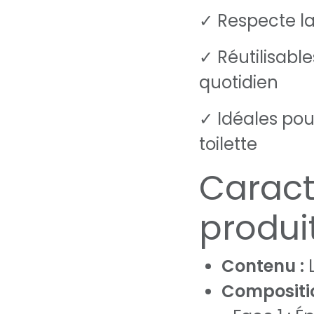
✓ Respecte l
✓ Réutilisable
quotidien
✓ Idéales pou
toilette
Caract
produi
Contenu :
L
Compositio