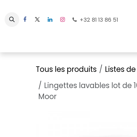
Se rendre au contenu
+32 81 13 86 51
Nouveautés
Pour les mamans
À la plage
Tous les produits
Listes d
Lingettes lavables lot de
Moor