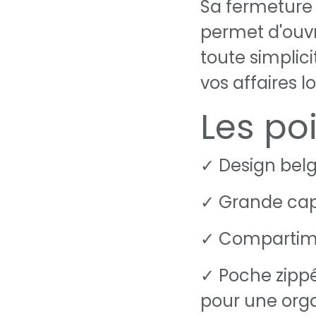
Sa fermeture
permet d'ouvr
toute simplic
vos affaires 
Les poi
✓ Design belg
✓ Grande ca
✓ Compartime
✓ Poche zippé
pour une org