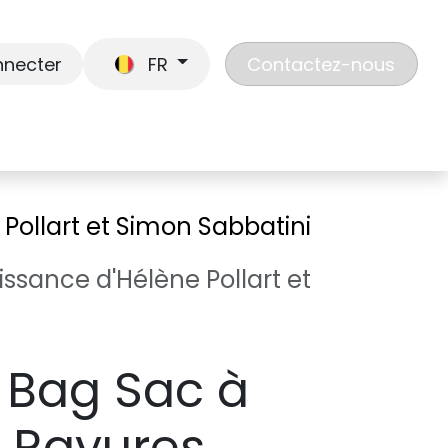
nnecter
FR
Contactez-nous
En route
Jouer
Liste de cadeaux
Nos
 Pollart et Simon Sabbatini
ssance d'Hélène Pollart et
 Bag Sac à
 Rayures