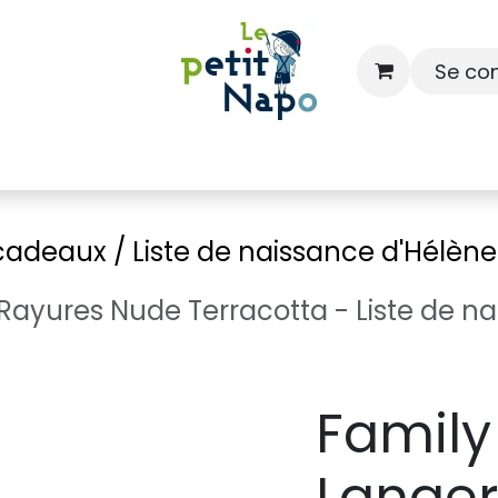
Se co
À l'école
À la maison
Dressing
 cadeaux / Liste de naissance d'Hélène
ayures Nude Terracotta - Liste de nai
Family
Langer