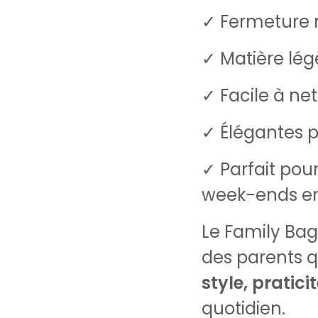
✓ Fermeture 
✓ Matière lég
✓ Facile à ne
✓ Élégantes p
✓ Parfait pour
week-ends en
Le Family Bag
des parents q
style, pratici
quotidien.