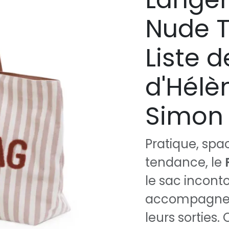
Nude T
Liste 
d'Hélèn
Simon 
Pratique, spa
tendance, le
le sac incont
accompagner 
leurs sorties.