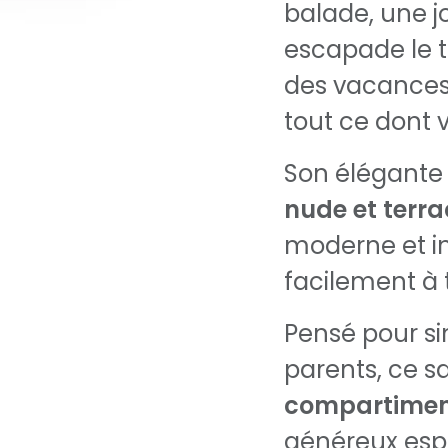
balade, une j
escapade le 
des vacances,
tout ce dont 
Son élégante
nude et terra
moderne et i
facilement à 
Pensé pour sim
parents, ce s
compartiment
généreux esp