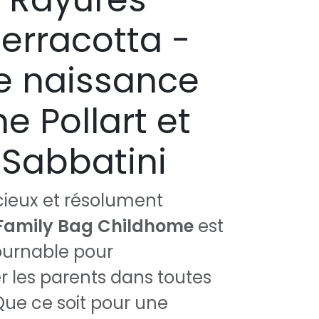
erracotta -
de naissance
e Pollart et
Sabbatini
cieux et résolument
Family Bag Childhome
est
ournable pour
les parents dans toutes
 Que ce soit pour une