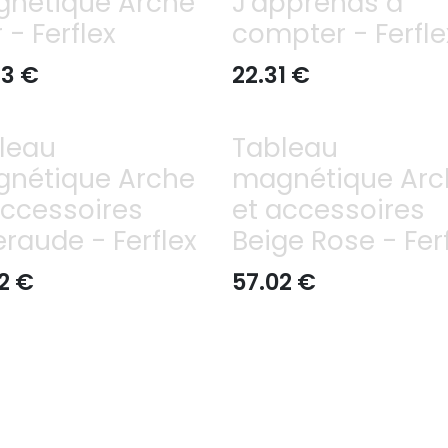
nétique Arche
J'apprends à
 - Ferflex
compter - Ferfle
63
€
22.31
€
leau
Tableau
nétique Arche
magnétique Arc
accessoires
et accessoires
raude - Ferflex
Beige Rose - Fer
2
€
57.02
€