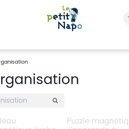
À l'école
À la maison
Dressing
organisation
organisation
leau
Puzzle magnéti