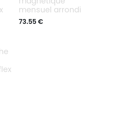
magnétique
x
mensuel arrondi
73.55
€
he
flex