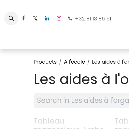
Skip to Content
+32 81 13 86 51
Nouveautés
Pour les mamans
À la plage
Products
À l'école
Les aides à l'
Les aides à l'
Tableau
Tab