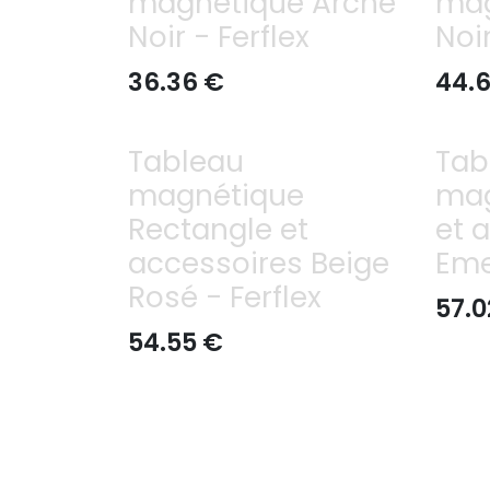
magnétique Arche
mag
Noir - Ferflex
Noir
36.36
€
44.
Tableau
Tab
magnétique
mag
Rectangle et
et 
accessoires Beige
Eme
Rosé - Ferflex
57.0
54.55
€