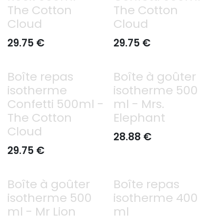
The Cotton
The Cotton
Cloud
Cloud
29.75
€
29.75
€
Boîte repas
Boîte à goûter
isotherme
isotherme 500
Confetti 500ml -
ml - Mrs.
The Cotton
Elephant
Cloud
28.88
€
29.75
€
Boîte à goûter
Boîte repas
isotherme 500
isotherme 400
ml - Mr Lion
ml