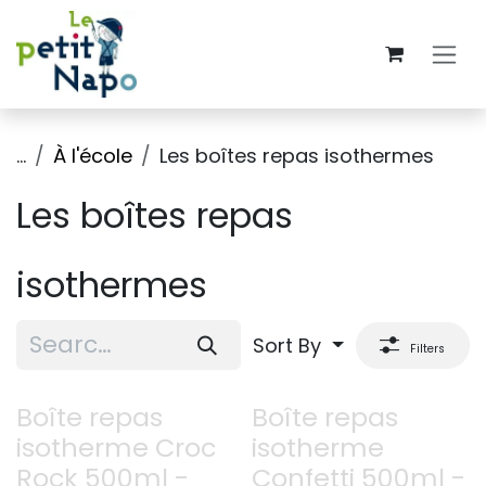
Skip to Content
...
À l'école
Les boîtes repas isothermes
Les boîtes repas
isothermes
Sort By
Filters
Boîte repas
Boîte repas
isotherme Croc
isotherme
Rock 500ml -
Confetti 500ml -