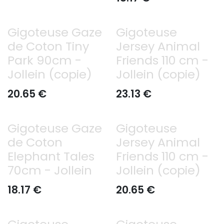
Gigoteuse Gaze
Gigoteuse
de Coton Tiny
Jersey Animal
Park 90cm -
Friends 110 cm -
Jollein (copie)
Jollein (copie)
20.65
€
23.13
€
Gigoteuse Gaze
Gigoteuse
de Coton
Jersey Animal
Elephant Tales
Friends 110 cm -
70cm - Jollein
Jollein (copie)
18.17
€
20.65
€