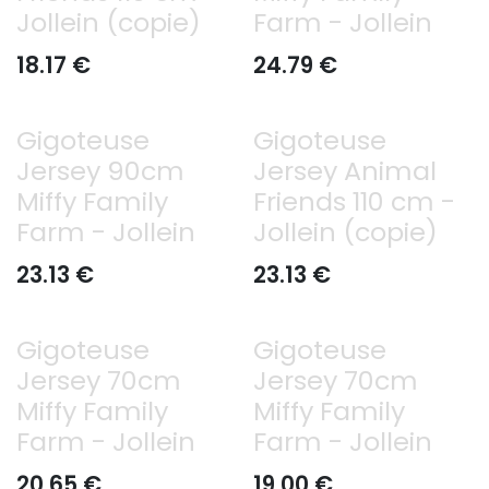
Jollein (copie)
Farm - Jollein
18.17
€
24.79
€
Gigoteuse
Gigoteuse
Jersey 90cm
Jersey Animal
Miffy Family
Friends 110 cm -
Farm - Jollein
Jollein (copie)
23.13
€
23.13
€
Gigoteuse
Gigoteuse
Jersey 70cm
Jersey 70cm
Miffy Family
Miffy Family
Farm - Jollein
Farm - Jollein
20.65
€
19.00
€