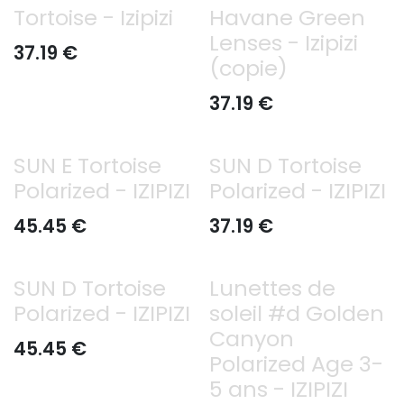
Tortoise - Izipizi
Havane Green
Lenses - Izipizi
37.19
€
(copie)
37.19
€
SUN E Tortoise
SUN D Tortoise
Polarized - IZIPIZI
Polarized - IZIPIZI
45.45
€
37.19
€
SUN D Tortoise
Lunettes de
Polarized - IZIPIZI
soleil #d Golden
Canyon
45.45
€
Polarized Age 3-
5 ans - IZIPIZI