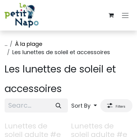
Skip to Content
...
À la plage
Les lunettes de soleil et accessoires
Les lunettes de soleil et
accessoires
Sort By
Filters
Lunettes de
Lunettes de
soleil adulte #e
soleil adulte #e