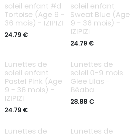
soleil enfant #d
soleil enfant
Tortoise (Age 9 -
Sweat Blue (Age
36 mois) - IZIPIZI
9 - 36 mois) -
IZIPIZI
24.79
€
24.79
€
Lunettes de
Lunettes de
soleil enfant
soleil 0-9 mois
Pastel Pink (Age
Glee Lilas -
9 - 36 mois) -
Béaba
IZIPIZI
28.88
€
24.79
€
Lunettes de
Lunettes de