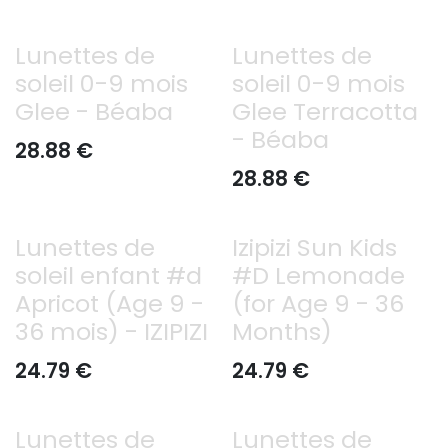
Lunettes de
Lunettes de
soleil 0-9 mois
soleil 0-9 mois
Glee - Béaba
Glee Terracotta
- Béaba
28.88
€
28.88
€
Lunettes de
Izipizi Sun Kids
soleil enfant #d
#D Lemonade
Apricot (Age 9 -
(for Age 9 - 36
36 mois) - IZIPIZI
Months)
24.79
€
24.79
€
Lunettes de
Lunettes de