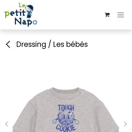
Skip to Content
Dressing / Les bébés