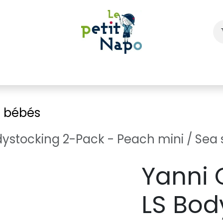
À l'école
À la maison
Dressing
s bébés
ystocking 2-Pack - Peach mini / Sea 
Yanni 
LS Bod