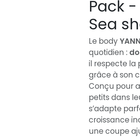
Pack -
Sea sh
Le body
YANN
quotidien :
do
il respecte l
grâce à son co
Conçu pour a
petits dans le
s’adapte par
croissance in
une coupe aju