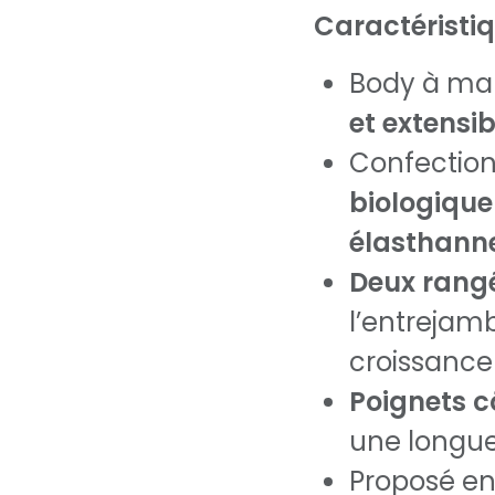
Caractéristi
Body à ma
et extensib
Confectio
biologique
élasthann
Deux rang
l’entreja
croissance
Poignets c
une longu
Proposé e