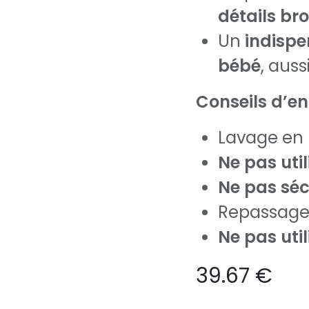
détails b
Un
indispe
bébé
, aus
Conseils d’en
Lavage en
Ne pas uti
Ne pas sé
Repassage
Ne pas util
39.67
€