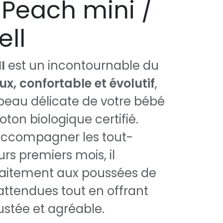
 Peach mini /
ell
I
est un incontournable du
ux, confortable et évolutif
,
a peau délicate de votre bébé
ton biologique certifié.
ccompagner les tout-
urs premiers mois, il
faitement aux poussées de
attendues tout en offrant
stée et agréable.