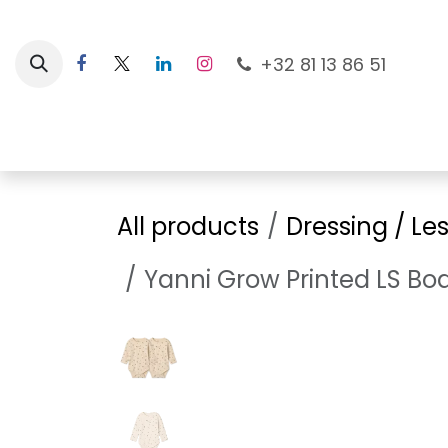
Skip to Content
+32 81 13 86 51
Nouveautés
Pour les mamans
À la plage
All products
Dressing / Le
Yanni Grow Printed LS Bod