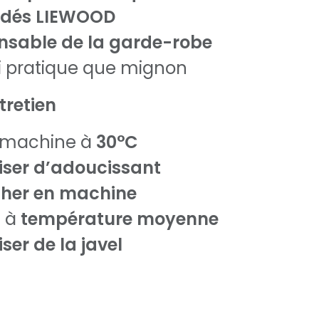
rodés LIEWOOD
nsable de la garde-robe
si pratique que mignon
tretien
 machine à
30°C
liser d’adoucissant
cher en machine
 à
température moyenne
iser de la javel