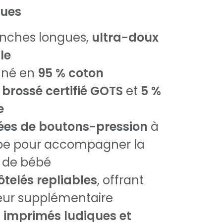
ques
nches longues,
ultra-doux
le
nné en
95 % coton
 brossé certifié GOTS
et
5 %
e
ées de boutons-pression
à
mbe pour accompagner la
 de bébé
ôtelés repliables
, offrant
eur supplémentaire
n
imprimés ludiques et