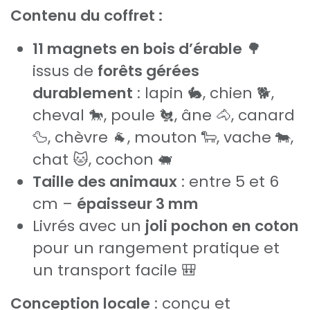
Contenu du coffret :
11 magnets en bois d’érable
🌳
issus de
forêts gérées
durablement
: lapin 🐇, chien 🐕,
cheval 🐎, poule 🐔, âne 🐴, canard
🦆, chèvre 🐐, mouton 🐑, vache 🐄,
chat 🐱, cochon 🐖
Taille des animaux
: entre 5 et 6
cm –
épaisseur 3 mm
Livrés avec un
joli pochon en coton
pour un rangement pratique et
un transport facile 🎒
Conception locale
: conçu et