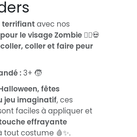
ders
 terrifiant
avec nos
 pour le visage Zombie
🧟‍♂️💀
coller, coller et faire peur
ndé :
3+ 🧒
Halloween, fêtes
 jeu imaginatif
, ces
ont faciles à appliquer et
touche effrayante
 tout costume 🩸✨.