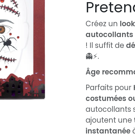
Preten
Créez un
look
autocollants
! Il suffit de
dé
👻⚡.
Âge recomma
Parfaits pour
costumées ou
autocollants s
ajoutent une
instantanée
à