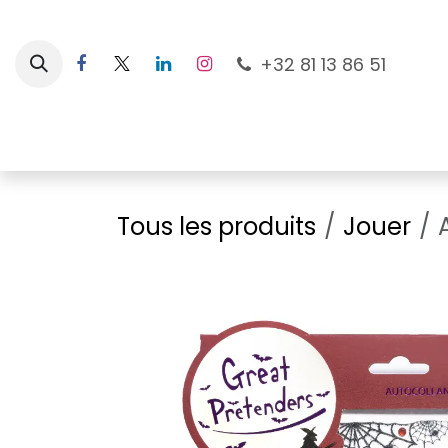
Se rendre au contenu
+32 81 13 86 51
Nouveautés
Pour les mamans
À la plage
Tous les produits
Jouer