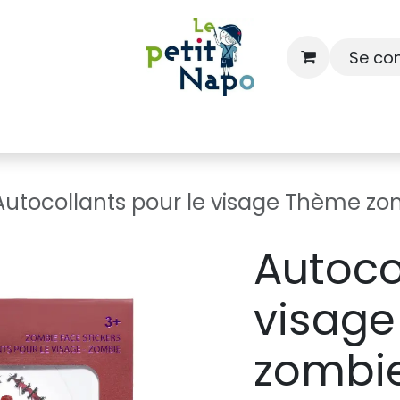
Se co
À l'école
À la maison
Dressing
Autocollants pour le visage Thème zo
Autoco
visag
zombie