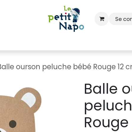
Se co
À l'école
À la maison
Dressing
Balle ourson peluche bébé Rouge 12 
Balle 
peluc
Rouge 