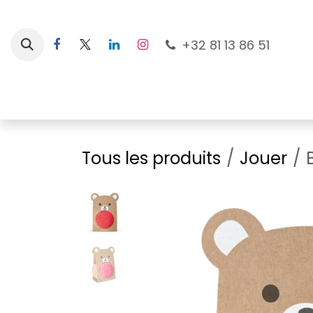
Se rendre au contenu
+32 81 13 86 51
Nouveautés
Pour les mamans
À la plage
Tous les produits
Jouer