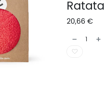
Ratat
20,66
€