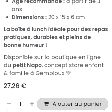
Âge recommandé :
à partir de 3
ans
Dimensions :
20 x 15 x 6 cm
La boîte à lunch idéale pour des repas
pratiques, durables et pleins de
bonne humeur !
Disponible sur la boutique en ligne
du
petit Napo
, concept store enfant
& famille à Gembloux 💛
27,26
€
Ajouter au panier