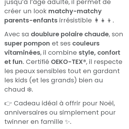
jusqu’à l’âge adulte, il permet de
créer un look
matchy-matchy
parents-enfants
irrésistible 👩‍👧‍👦.
Avec sa
doublure polaire chaude
, son
super pompon
et ses
couleurs
vitaminées
, il combine
style, confort
et fun
. Certifié
OEKO-TEX®
, il respecte
les peaux sensibles tout en gardant
les kids (et les grands) bien au
chaud ❄️.
👉 Cadeau idéal à offrir pour Noël,
anniversaires ou simplement pour
twinner en famille ✨.