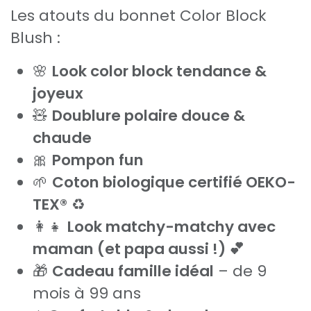
Les atouts du bonnet Color Block
Blush :
🌸
Look color block tendance &
joyeux
🧸
Doublure polaire douce &
chaude
🎀
Pompon fun
🌱
Coton biologique certifié OEKO-
TEX®
♻️
👩‍👧
Look matchy-matchy avec
maman (et papa aussi !) 💕
🎁
Cadeau famille idéal
– de 9
mois à 99 ans