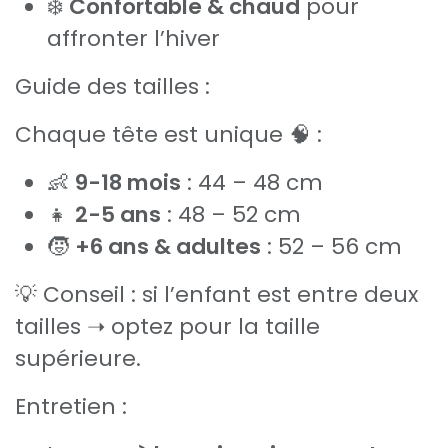
❄️
Confortable & chaud
pour
affronter l’hiver
Guide des tailles :
Chaque tête est unique 🧠 :
👶
9-18 mois
: 44 – 48 cm
👧
2-5 ans
: 48 – 52 cm
🧒
+6 ans & adultes
: 52 – 56 cm
💡 Conseil : si l’enfant est entre deux
tailles ➝ optez pour la taille
supérieure.
Entretien :