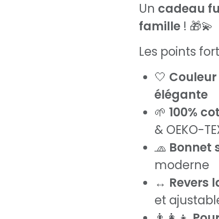
Un
cadeau fun
famille
! 🎁💫
Les points fort
🤍
Couleur
élégante
🌱
100% co
& OEKO-TEX
🧢
Bonnet
moderne
↔️
Revers l
et ajustabl
👨‍👩‍👧
Pour