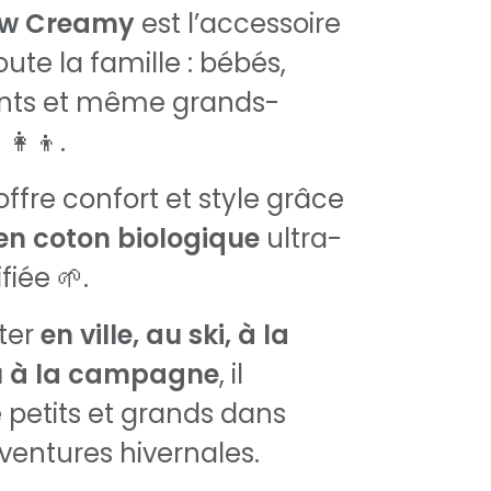
ow Creamy
est l’accessoire
oute la famille : bébés,
ents et même grands-
👩‍👦.
 offre confort et style grâce
en coton biologique
ultra-
fiée 🌱.
rter
en ville, au ski, à la
 à la campagne
, il
etits et grands dans
aventures hivernales.