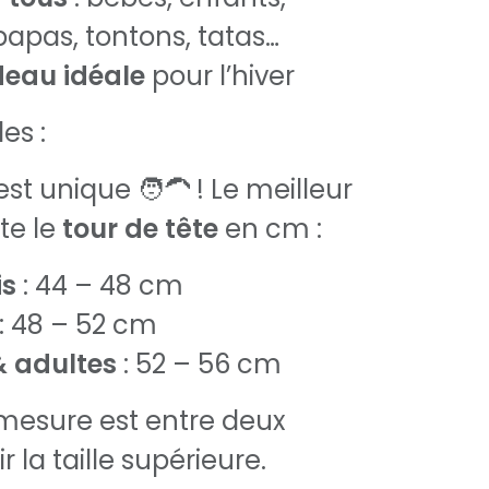
pas, tontons, tatas…
deau idéale
pour l’hiver
es :
t unique 🧑‍🦱 ! Le meilleur
te le
tour de tête
en cm :
is
: 44 – 48 cm
: 48 – 52 cm
& adultes
: 52 – 56 cm
a mesure est entre deux
ir la taille supérieure.