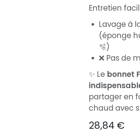
Entretien facil
Lavage à 
(éponge hu
🫧)
❌ Pas de m
✨ Le
bonnet 
indispensable
partager en f
chaud avec st
28,84
€