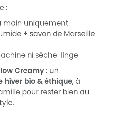
e :
la main uniquement
mide + savon de Marseille
achine ni sèche-linge
Flow Creamy
: un
 hiver bio & éthique
, à
amille pour rester bien au
yle.