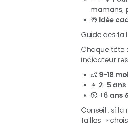
mamans, pa
🎁
Idée ca
Guide des taill
Chaque tête es
indicateur res
👶
9-18 mo
👧
2-5 ans
🧒
+6 ans 
Conseil : si l
tailles ➝ chois