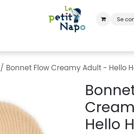
Se co
À l'école
À la maison
Dressing
Bonnet Flow Creamy Adult - Hello 
Bonnet
Creamy
Hello 