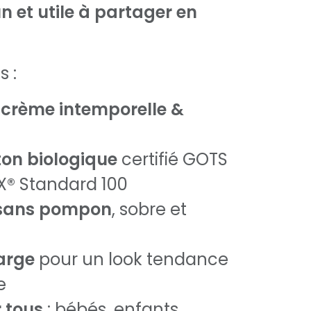
 et utile à partager en
s :
 crème intemporelle &
ton biologique
certifié GOTS
® Standard 100
 sans pompon
, sobre et
arge
pour un look tendance
e
 tous
: bébés, enfants,