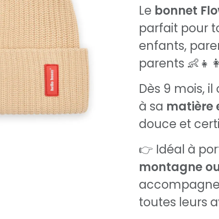
Le
bonnet Fl
parfait pour t
enfants, par
parents 👶👧👩‍
Dès 9 mois, il
à sa
matière 
douce et certi
👉 Idéal à po
montagne ou
accompagne p
toutes leurs 