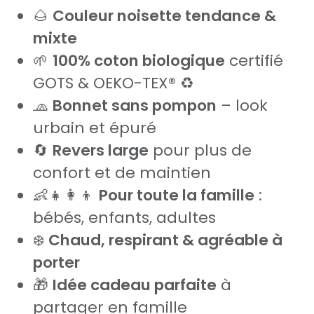
🌰
Couleur noisette tendance &
mixte
🌱
100% coton biologique
certifié
GOTS & OEKO-TEX® ♻️
🧢
Bonnet sans pompon
– look
urbain et épuré
🔄
Revers large
pour plus de
confort et de maintien
👶👧👩‍👦
Pour toute la famille
:
bébés, enfants, adultes
❄️
Chaud, respirant & agréable à
porter
🎁
Idée cadeau parfaite
à
partager en famille