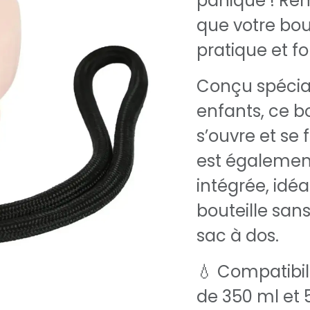
panique ! Re
que votre bout
pratique et fo
Conçu spécial
enfants, ce 
s’ouvre et se 
est également
intégrée, idéa
bouteille sans
sac à dos.
💧 Compatibili
de 350 ml et 