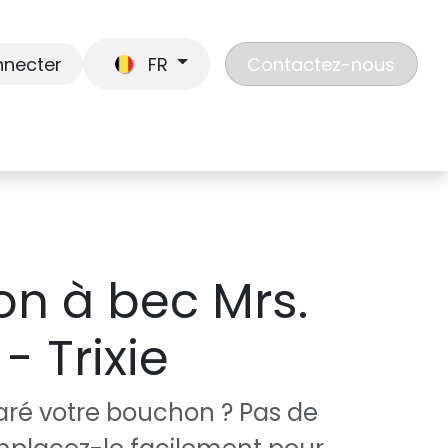
nnecter
FR
Contactez-nous
En route
Jouer
Liste de cadeaux
Nos
n à bec Mrs.
- Trixie
aré votre bouchon ? Pas de