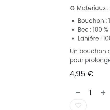
♻️ Matériaux :
Bouchon : 
Bec : 100 % 
Lanière : 1
Un bouchon d
pour prolonger
4,95
€