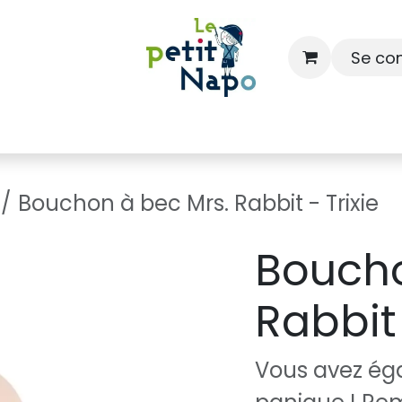
Se co
À l'école
À la maison
Dressing
Bouchon à bec Mrs. Rabbit - Trixie
Boucho
Rabbit 
Vous avez ég