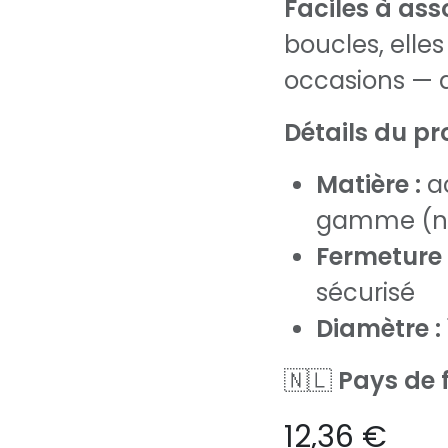
Faciles à asso
boucles, elles
occasions — d
Détails du pro
Matière :
ac
gamme (ne
Fermeture 
sécurisé
Diamètre :
🇳🇱
Pays de f
12,36
€