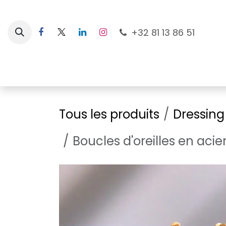
Se rendre au contenu
+32 81 13 86 51
Nouveautés
Pour les mamans
À la plage
Tous les produits
Dressing
Boucles d'oreilles en aci