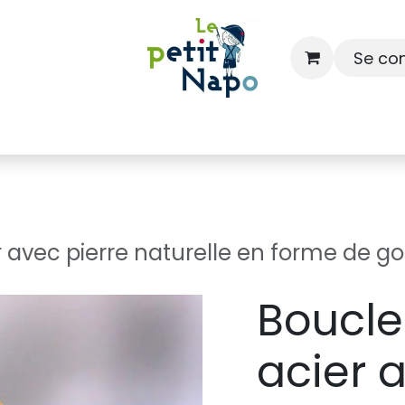
Se co
À l'école
À la maison
Dressing
er avec pierre naturelle en forme de 
Boucles
acier 