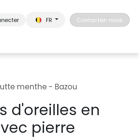
nnecter
FR
Contactez-nous
En route
Jouer
Liste de cadeaux
Nos
goutte menthe - Bazou
 d'oreilles en
avec pierre