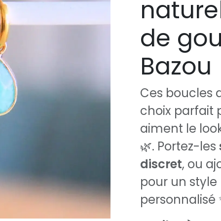
nature
de gou
Bazou
Ces boucles d
choix parfait 
aiment le loo
🌿. Portez-les
discret
, ou a
pour un style
personnalisé 