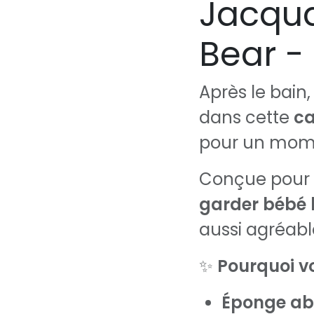
Jacqu
Bear - 
Après le bain,
dans cette
ca
pour un mome
Conçue pour
garder bébé 
aussi agréabl
✨
Pourquoi vo
Éponge ab