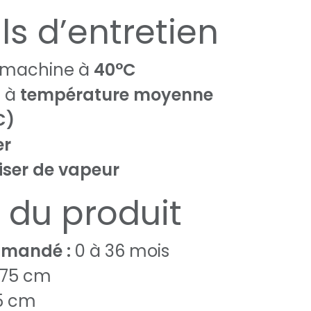
ls d’entretien
 machine à
40°C
 à
température moyenne
C)
er
liser de vapeur
s du produit
mandé :
0 à 36 mois
 75 cm
75 cm