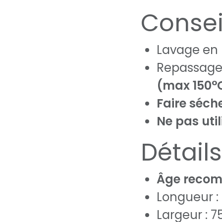
Consei
Lavage en
Repassage
(max 150°
Faire séch
Ne pas uti
Détail
Âge recom
Longueur :
Largeur : 