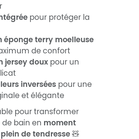
r
ntégrée
pour protéger la
en éponge terry moelleuse
aximum de confort
n jersey doux
pour un
licat
leurs inversées
pour une
ginale et élégante
able pour transformer
e de bain en
moment
plein de tendresse
🧸