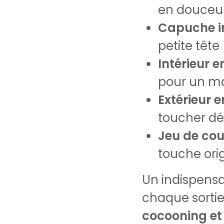
en douceu
Capuche i
petite tête
Intérieur 
pour un m
Extérieur e
toucher dé
Jeu de cou
touche ori
Un indispens
chaque sorti
cocooning et 