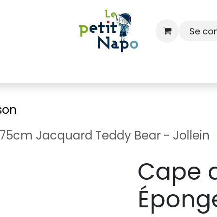
Se co
À l'école
À la maison
Dressing
son
75cm Jacquard Teddy Bear - Jollein
Cape d
Épong