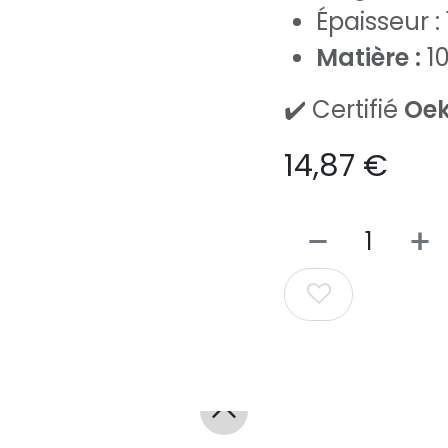
Épaisseur :
Matière :
1
✔️ Certifié
Oek
14,87
€