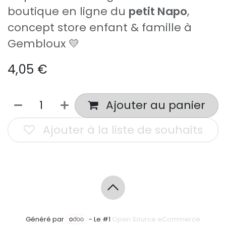
boutique en ligne du
petit Napo
,
concept store enfant & famille à
Gembloux 💛
4,05
€
Ajouter au panier
Ajouter à la liste de souhaits
Généré par
- Le #1
Open Source eCommerce