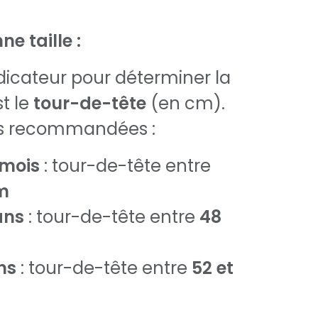
ne taille :
ndicateur pour déterminer la
st le
tour-de-tête
(en cm).
lles recommandées :
 mois
: tour-de-tête entre
m
ans
: tour-de-tête entre
48
ns
: tour-de-tête entre
52 et