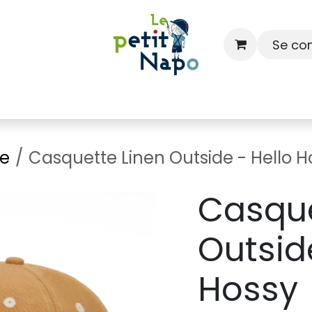
Se co
À l'école
À la maison
Dressing
ge
Casquette Linen Outside - Hello H
Casque
Outsid
Hossy