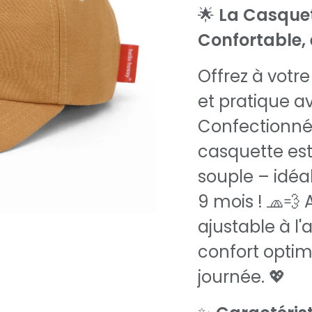
🌟
La Casquet
Confortable, e
Offrez à votr
et pratique 
Confectionn
casquette est
souple – idéal
9 mois ! 🧢💨
ajustable à l'a
confort optim
journée. 💖