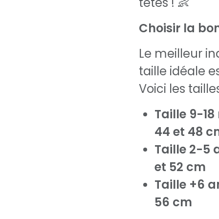
têtes ! 👶
Choisir la bon
Le meilleur i
taille idéale e
Voici les tai
Taille 9-18
44 et 48 c
Taille 2-5 
et 52 cm
Taille +6 a
56 cm