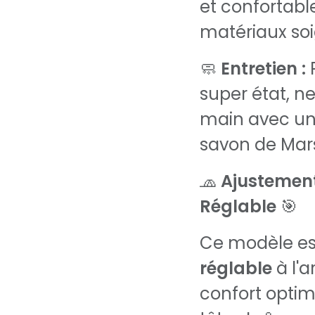
et confortable
matériaux soi
🧼
Entretien :
P
super état, n
main avec un
savon de Mars
🧢
Ajustement
Réglable
🎯
Ce modèle es
réglable
à l'a
confort optim