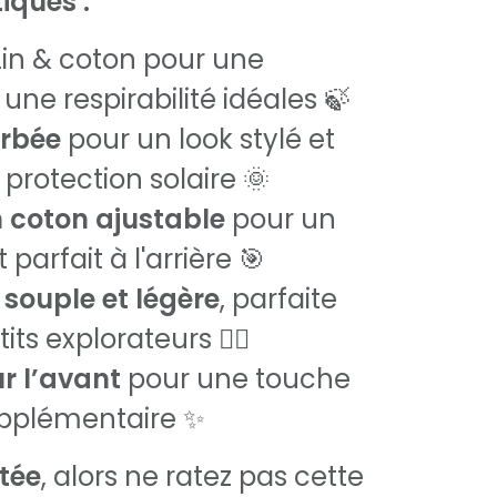
iques :
Lin & coton pour une
 une respirabilité idéales 🍃
urbée
pour un look stylé et
protection solaire 🌞
 coton ajustable
pour un
parfait à l'arrière 🎯
souple et légère
, parfaite
its explorateurs 🏃‍♂️
ur l’avant
pour une touche
upplémentaire ✨
itée
, alors ne ratez pas cette