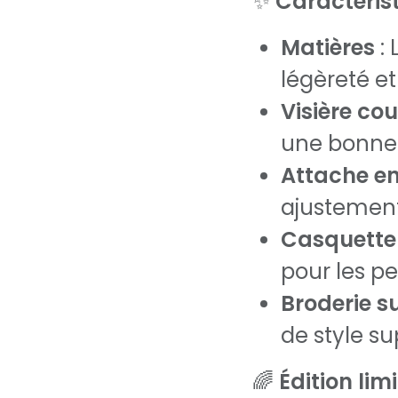
✨
Caractérist
Matières
: 
légèreté et
Visière co
une bonne 
Attache en
ajustement 
Casquette 
pour les pet
Broderie s
de style s
🌈
Édition lim