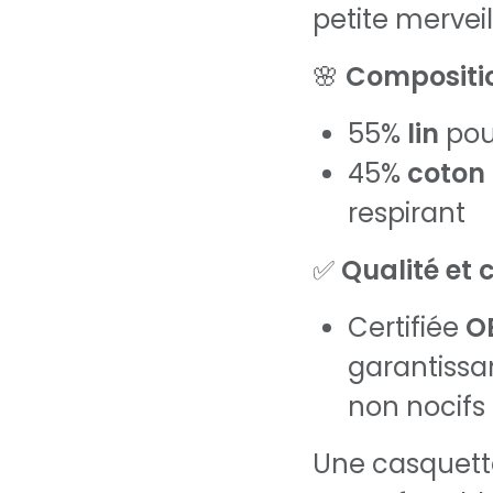
petite merveil
🌸
Compositio
55%
lin
pou
45%
coton
respirant
✅
Qualité et c
Certifiée
O
garantissa
non nocifs 
Une casquette