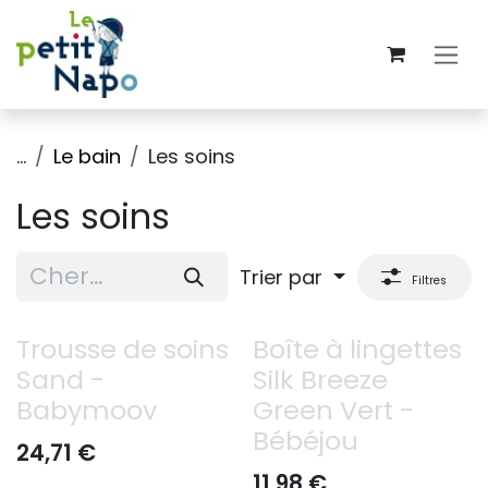
Se rendre au contenu
...
Le bain
Les soins
Les soins
Trier par
Filtres
Trousse de soins
Boîte à lingettes
Sand -
Silk Breeze
Babymoov
Green Vert -
Bébéjou
24,71
€
11,98
€