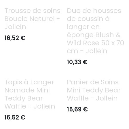
Trousse de soins
Duo de housses
Boucle Naturel -
de coussin à
Jollein
langer en
éponge Blush &
16,52
€
Wild Rose 50 x 70
cm - Jollein
10,33
€
Tapis à Langer
Panier de Soins
Nomade Mini
Mini Teddy Bear
Teddy Bear
Waffle - Jollein
Waffle - Jollein
15,69
€
16,52
€