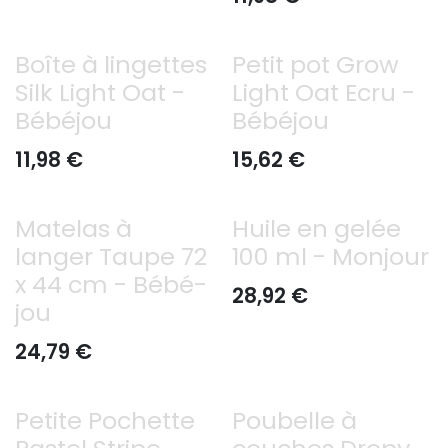
Boîte à lingettes
Petit pot Grow
Silk Light Oat -
Light Oat Ecru -
Bébéjou
Bébéjou
11,98
€
15,62
€
Matelas à
Huile en gelée
langer Taupe 72
100 ml - Monjour
x 44 cm - Bébé-
28,92
€
jou
24,79
€
Petite Pochette
Poubelle à