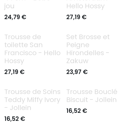
jou
Hello Hossy
24,79
€
27,19
€
Trousse de
Set Brosse et
toilette San
Peigne
Francisco - Hello
Hirondelles -
Hossy
Zakuw
27,19
€
23,97
€
Trousse de Soins
Trousse Bouclé
Teddy Miffy Ivory
Biscuit - Jollein
- Jollein
16,52
€
16,52
€