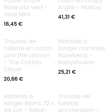
Pastel Stripe
couches Dropy
Rose Lila Vert -
Argile - Nattou
Jera Mini
41,31
€
16,45
€
Trousse de
Matelas à
toilette en coton
langer nomade
Lola the Lemon
Roseberry -
- The Cotton
Babyshower
Cloud
25,21
€
20,66
€
Matelas à
Trousse de
langer Blanc 72 x
toilette
44 cm - Bébé-
Amsterdam -