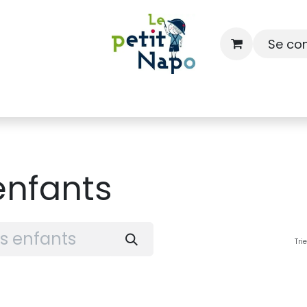
Se co
À l'école
À la maison
Dressing
enfants
Tri