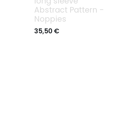
long sleeve
Abstract Pattern -
Noppies
35,50
€