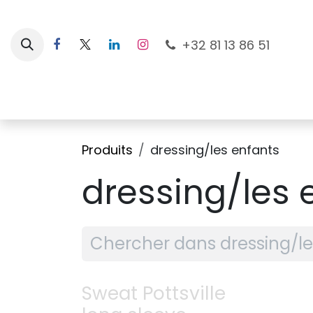
Se rendre au contenu
+32 81 13 86 51
Nouveautés
Pour les mamans
À la plage
Produits
dressing/les enfants
dressing/les 
Sweat Pottsville