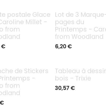
te postale Glace
Lot de 3 Marque
Caroline Millet -
pages du
o from
Printemps - Car
odland
from Woodland
€
6,20
€
nche de Stickers
Tableau à dessi
Printemps -
bois - Trixie
o from
30,57
€
odland
€