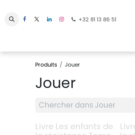
Se rendre au contenu
+32 81 13 86 51
Nouveautés
Pour les mamans
À la plage
Produits
Jouer
Jouer
Livre Les enfants de
Liv