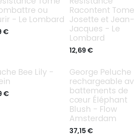
résistance Tome
Résistance
ombattre ou
Racontent Tome
rir - Le Lombard
Josette et Jean
Jacques - Le
9
€
Lombard
12,69
€
uche Bee Lily -
George Peluche
ein
rechargeable a
battements de
9
€
cœur Éléphant
Blush - Flow
Amsterdam
37,15
€