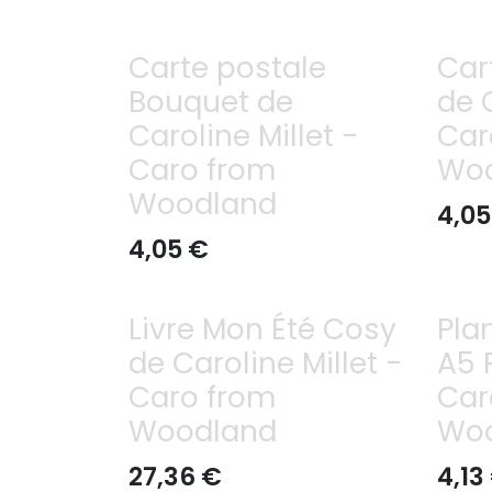
Carte postale
Car
Bouquet de
de 
Caroline Millet -
Car
Caro from
Wo
Woodland
4,05
4,05
€
Livre Mon Été Cosy
Pla
de Caroline Millet -
A5 
Caro from
Car
Woodland
Wo
27,36
€
4,13