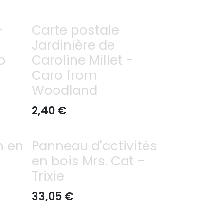
-
Carte postale
Jardinière de
o
Caroline Millet -
Caro from
Woodland
2,40
€
n en
Panneau d'activités
en bois Mrs. Cat -
Trixie
33,05
€