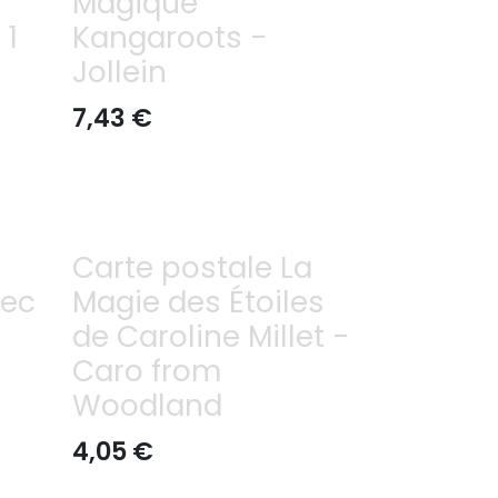
Magique
 1
Kangaroots -
-
Jollein
7,43
€
Carte postale La
vec
Magie des Étoiles
de Caroline Millet -
Caro from
Woodland
4,05
€