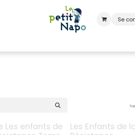
Se co
À l'école
À la maison
Dressing
Tri
re Les enfants de
Les Enfants de l