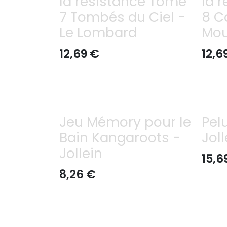
la résistance Tome
la 
7 Tombés du Ciel -
8 C
Le Lombard
Mou
12,69
€
12,6
Jeu Mémory pour le
Pel
Bain Kangaroots -
Joll
Jollein
15,6
8,26
€